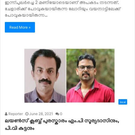
ഇന്ന്പുലർച്ചെ 2 മണിയോടെയാണ് അപകടം നടന്നത്.
ചേളാരിക്ക് പോവുകയായിരുന്ന ലോറിയും വയനാട്ടിലേക്ക്
പോവുകയായിരുന്ന…
Read More »
local
Reporter
June 28, 2021
0
ലയൺസ് ക്ലബ്ബ് പുരസ്കാരം എം.പി സൂര്യദാസിനും,
പി.വി കുട്ടനും