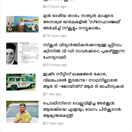
17 hours ago
മുൻ ദേശീയ താരം സത്യൻ മാഷുടെ
അനശ്വര ഓർമകളിൽ ‘സ്‌നേഹാഞ്ജലി’
അർപ്പിച്ച് സ്കൂളും നാട്ടുകാരും
19 hours ago
സ്‌കൂള്‍ വിദ്യാര്‍ത്ഥികള്‍ക്കായുള്ള ഫ്രീഡം
ക്വിസില്‍ വി ഡി സവര്‍ക്കറെ പുകഴ്ത്തുന്ന
ചോദ്യാവലി
23 hours ago
ഇഷ്‌ട സീറ്റിന് ലക്ഷങ്ങൾ കോഴ,
വിലപേശൽ തുടരുന്നു : നാഥനില്ലാതെ
ആർ ടി -ജോയിൻ്റ് ആർ ടി ഓഫീസുകൾ
1 day ago
പൊലീസിനെ വെല്ലുവിളിച്ച അര്‍ജുന്‍
ആയങ്കിയെ എത്രയും വേഗം പിടികൂടാന്‍
ആഭ്യന്തരമന്ത്രി
2 days ago