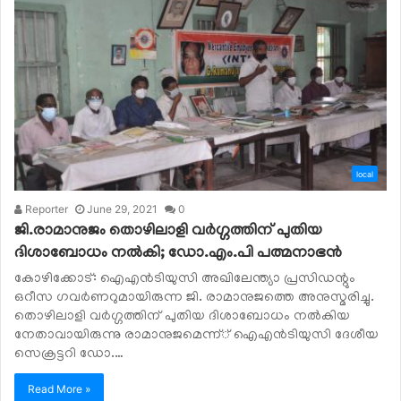
local
Reporter
June 29, 2021
0
ജി.രാമാനുജം തൊഴിലാളി വര്‍ഗ്ഗത്തിന് പുതിയ
ദിശാബോധം നല്‍കി; ഡോ.എം.പി പത്മനാഭന്‍
കോഴിക്കോട്: ഐഎന്‍ടിയുസി അഖിലേന്ത്യാ പ്രസിഡന്റും
ഒറീസ ഗവര്‍ണറുമായിരുന്ന ജി. രാമാനുജത്തെ അനുസ്മരിച്ചു.
തൊഴിലാളി വര്‍ഗ്ഗത്തിന് പുതിയ ദിശാബോധം നല്‍കിയ
നേതാവായിരുന്നു രാമാനുജമെന്ന്് ഐഎന്‍ടിയുസി ദേശീയ
സെക്രട്ടറി ഡോ.…
Read More »