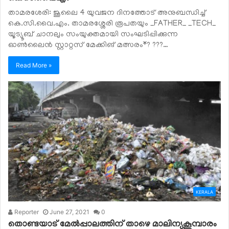
താമരശേരി: ജൂലൈ 4 യുവജന ദിനത്തോട് അനുബന്ധിച്ച്
കെ.സി.വൈ.എം. താമരശ്ശേരി രൂപതയും _FATHER_ _TECH_
യൂട്യൂബ് ചാനലും സംയുക്തമായി സംഘടിപ്പിക്കുന്ന
ഓൺലൈൻ സ്റ്റാറ്റസ് മേക്കിങ് മത്സരം*? ???…
Read More »
KERALA
Reporter
June 27, 2021
0
തൊണ്ടയാട് മേൽപ്പാലത്തിന് താഴെ മാലിന്യകൂമ്പാരം