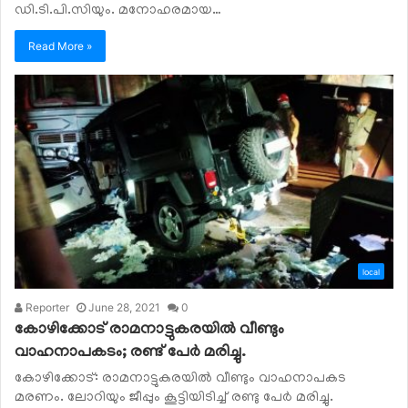
ഡി.ടി.പി.സിയും. മനോഹരമായ…
Read More »
local
Reporter
June 28, 2021
0
കോഴിക്കോട് രാമനാട്ടുകരയിൽ വീണ്ടും
വാഹനാപകടം; രണ്ട് പേർ മരിച്ചു.
കോഴിക്കോട്: രാമനാട്ടുകരയിൽ വീണ്ടും വാഹനാപകട
മരണം. ലോറിയും ജീപ്പും കൂട്ടിയിടിച്ച് രണ്ടു പേർ മരിച്ചു.