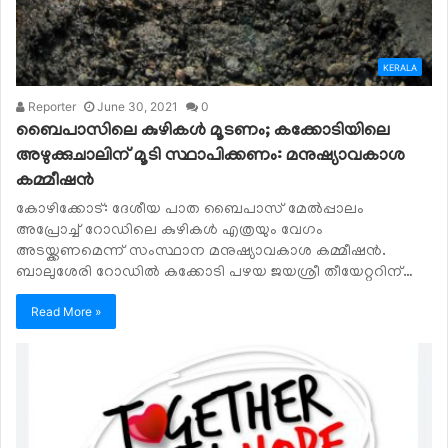
KERALA
Reporter
June 30, 2021
0
ബൈപാസിലെ കുഴികൾ മൂടണം; കക്കോടിയിലെ
അഴുക്കുചാലിന് മൂടി സ്ഥാപിക്കണം: മനുഷ്യാവകാശ
കമ്മീഷൻ
കോഴിക്കോട്: ദേശീയ പാത ബൈപാസ് മേൽപ്പാലം
അപ്രോച്ച് റോഡിലെ കുഴികൾ എത്രയും വേഗം
അടയ്ക്കണമെന്ന് സംസ്ഥാന മനുഷ്യാവകാശ കമ്മീഷൻ.
ബാലുശേരി റോഡിൽ കക്കോടി പഴയ ജയശ്രീ തീയേറ്ററിന്…
Read More »