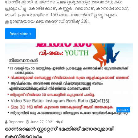
കോഴിക്കോട്: ലയൺസ് പത്ര ദൃശ്യമാധ്യമ അവാർഡുകൾ
പ്രഖ്യാപിച്ചു .കോഴിക്കോട്, കണ്ണൂർ, വയനാട്, കാസർഗോഡ്,
മാഹി പ്രദേശങ്ങളിലെ 150 ഓളം ലയൺസ് ക്ലബ്ബുകളുടെ
കൂട്ടായ്മയായ ലയൺസ് ഡിസ്ടിക്ട് 318…
Read More »
KERALA
Reporter
June 27, 2021
0
ഓൺലൈൻ സ്റ്റാറ്റസ് മേക്കിങ്ങ് മത്സരവുമായി
കെസിവൈഎം