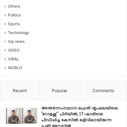
Others
Politics
Sports
Technology
top news
VIDEO
VIRAL
WORLD
Recent
Popular
Comments
അന്തർസംസ്ഥാന ലഹരി ശൃംഖലയിലെ
‘റോളക്സ്’ പിടിയിൽ; 17-കാരിയെ
പീഡിപ്പിച്ച കേസിൽ ഒളിവിലായിരുന്ന
പ്രതി അറസ്റ്റിൽ