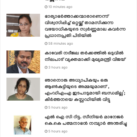
10 minutes ago
ഭാര്യാഭർത്താക്കന്മാരാണെന്ന്
വിശ്വസിപ്പിച്ച് ഒറ്റയ്ക്ക് താമസിക്കുന്ന
വയോധികയുടെ സ്വർണ്ണമാല കവർന്ന
പ്രധാനപ്രതി പിടിയിൽ
58 minutes ago
കാവേരി നദീജല തര്‍ക്കത്തില്‍ ഒടുവില്‍
നിലപാട് വ്യക്തമാക്കി മുഖ്യമന്ത്രി വിജയ്
3 hours ago
ഞാനൊരു അധ്യാപികയും ഒരു
ആണ്‍കുട്ടിയുടെ അമ്മയുമാണ് ,
എംഡിഎംഎ ഇടപാടുമായി ബന്ധമില്ല’;
കീര്‍ത്തനയെ കസ്റ്റഡിയില്‍ വിട്ടു
5 hours ago
എൽ ഐ സി റിട്ട. സീനിയർ മാനേജർ
കെ.കെ പത്മനാഭൻ നമ്പ്യാർ അന്തരിച്ചു
5 hours ago