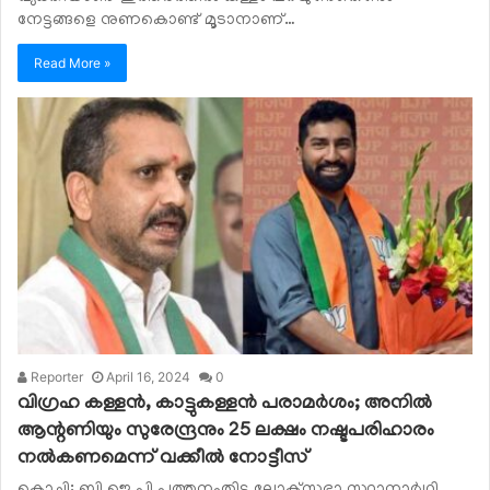
നേട്ടങ്ങളെ നുണകൊണ്ട് മൂടാനാണ്…
Read More »
Reporter
April 16, 2024
0
വിഗ്രഹ കള്ളന്‍, കാട്ടുകള്ളന്‍ പരാമര്‍ശം; അനില്‍
ആന്റണിയും സുരേന്ദ്രനും 25 ലക്ഷം നഷ്ടപരിഹാരം
നല്‍കണമെന്ന് വക്കീല്‍ നോട്ടീസ്
കൊച്ചി: ബി ജെ പി പത്തനംതിട്ട ലോക്‌സഭാ സ്ഥാനാര്‍ഥി