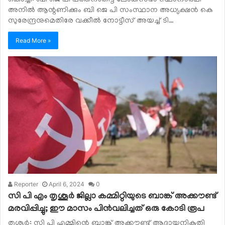
അനില്‍ ആന്റണിക്കും ബി ജെ പി സംസ്ഥാന അധ്യക്ഷന്‍ കെ
സുരേന്ദ്രനുമെതിരേ വക്കീല്‍ നോട്ടീസ് അയച്ച് ടി…
Read More »
Reporter
April 6, 2024
0
സി പി എം തൃശൂര്‍ ജില്ലാ കമ്മിറ്റിയുടെ ബാങ്ക് അക്കൗണ്ട്
മരവിപ്പിച്ചു; ഈ മാസം പിന്‍വലിച്ചത് ഒരു കോടി രൂപ
തൃശൂര്‍: സി പി എമ്മിന്റെ ബാങ്ക് അക്കൗണ്ട് ആദായനികുതി