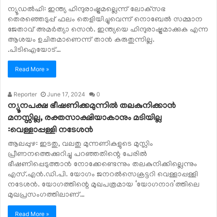
ന്യൂഡല്‍ഹി: ഇന്ത്യ ഹിന്ദുരാഷ്ട്രമല്ലെന്ന് ലോക്‌സഭ
തെരഞ്ഞെടുപ്പ് ഫലം തെളിയിച്ചുവെന്ന് നൊബേല്‍ സമ്മാന
ജേതാവ് അമര്‍ത്യാ സെന്‍. ഇന്ത്യയെ ഹിന്ദുരാഷ്ട്രമാക്കുക എന്ന
ആശയം ഉചിതമാണെന്ന് താന്‍ കരുതുന്നില്ല.
.പിടിഐയോട്…
Read More »
Reporter
June 17, 2024
0
ന്യൂനപക്ഷ ഭീഷണിക്കമുന്നില്‍ തലകുനിക്കാന്‍
മനസ്സില്ല, രക്തസാക്ഷിയാകാനും മടിയില്ല
:വെള്ളാപ്പള്ളി നടേശന്‍
ആലപ്പുഴ: ഇടതു, വലതു മുന്നണികളുടെ മുസ്ലിം
പ്രീണനത്തെക്കുറിച്ചു പറഞ്ഞതിന്റെ പേരില്‍
ഭീഷണിപ്പെടുത്താന്‍ നോക്കേണ്ടെന്നും തലകുനിക്കില്ലെന്നും
എസ്.എന്‍.ഡി.പി. യോഗം ജനറല്‍സെക്രട്ടറി വെള്ളാപ്പള്ളി
നടേശന്‍. യോഗത്തിന്റെ മുഖപത്രമായ ‘യോഗനാദ’ത്തിലെ
മുഖപ്രസംഗത്തിലാണ്…
Read More »