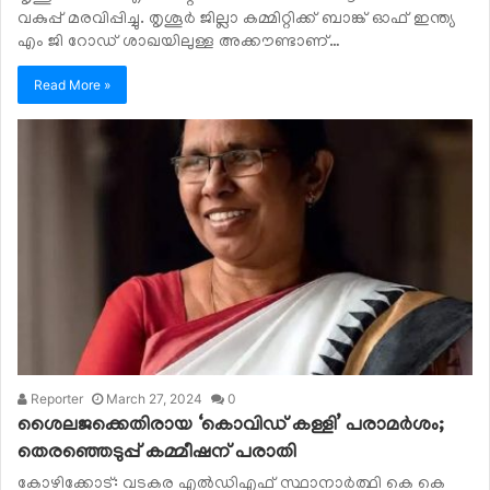
വകുപ്പ് മരവിപ്പിച്ചു. തൃശൂര്‍ ജില്ലാ കമ്മിറ്റിക്ക് ബാങ്ക് ഓഫ് ഇന്ത്യ
എം ജി റോഡ് ശാഖയിലുള്ള അക്കൗണ്ടാണ്…
Read More »
Reporter
March 27, 2024
0
ശൈലജക്കെതിരായ ‘കൊവിഡ് കള്ളി’ പരാമര്‍ശം;
തെരഞ്ഞെടുപ്പ് കമ്മീഷന് പരാതി
കോഴിക്കോട്: വടകര എല്‍ഡിഎഫ് സ്ഥാനാര്‍ത്ഥി കെ കെ