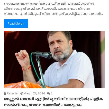
ശൈലജക്കെതിരായ ‘കൊവിഡ് കള്ളി’ പരാമര്‍ശത്തില്‍
തിരഞ്ഞെടുപ്പ് കമ്മീഷന് പരാതി. വടകര ലോക്‌സഭാ
മണ്ഡലം എല്‍ഡിഎഫ് തിരഞ്ഞെടുപ്പ് കമ്മിറ്റിയാണ് പരാതി…
Read More »
Reporter
March 27, 2024
0
രാഹുല്‍ ഗാന്ധി ഏപ്രില്‍ മൂന്നിന് വയനാട്ടില്‍; പത്രിക
സമര്‍പ്പിക്കും, റോഡ് ഷോയില്‍ പങ്കെടുക്കും