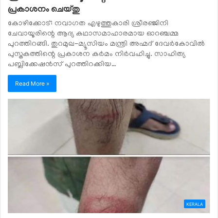
പ്രകാശനം ചെയ്തു
കോഴിക്കോട്: നവാഗത എഴുത്തുകാരി ശ്രീരഞ്ജിനി
ചേവായൂരിന്റെ ആദ്യ കഥാസമാഹാരമായ ഓറഞ്ചമ്മ
പുറത്തിറങ്ങി. തുറമുഖ-മ്യൂസിയം മന്ത്രി അഹ്മദ് ദേവര്‍കോവില്‍
പുസ്തകത്തിന്റെ പ്രകാശന കര്‍മം നിര്‍വഹിച്ചു. സാഹിത്യ
പബ്ലിക്കേഷന്‍സ് പുറത്തിറക്കിയ…
Read More »
KERALA