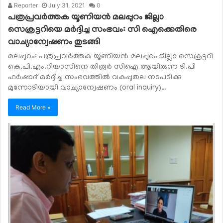
Reporter
July 31, 2021
0
പത്രപ്രവര്‍ത്തക യൂണിയന്‍ മലപ്പുറം ജില്ലാ
സെക്രട്ടറിയെ മര്‍ദ്ദിച്ച സംഭവം: സി ഐക്കെതിരെ
വാച്യാന്വേഷണം തുടങ്ങി
മലപ്പുറം: പത്രപ്രവർത്തക യൂണിയൻ മലപ്പുറം ജില്ലാ സെക്രട്ടറി
കെ.പി.എം.റിയാസിനെ തിരൂർ സിഐ ആയിരുന്ന ടി.പി
ഫർഷാദ് മർദ്ദിച്ച സംഭവത്തിൽ വകുപ്പുതല നടപടിക്കു
മുന്നോടിയായി വാച്യാന്വേഷണം (oral inquiry)…
Read More »