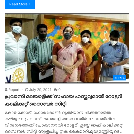
Read More »
KERALA
Reporter
July 29, 2021
0
പ്രവാസി മലയാളിക്ക് സഹായ ഹസ്തവുമായി റോട്ടറി
കാലിക്കറ്റ് സൈബർ സിറ്റി
കോഴിക്കോട്: ഹോർമോൺ വ്യതിയാന ചികിത്സയിൽ
കഴിയുന്ന പ്രവാസി മലയാളിയായ സജീർ ചോലയിലിന്
വിദേശത്തേക്ക് പോകാനായി റോട്ടറി ക്ലബ്ബ് ഓഫ് കാലിക്കറ്റ്
സൈബർ സിറ്റി സ്വരൂപിച്ച തുക കൈമാറി.മുഖ്യമന്ത്രിയുടെ…