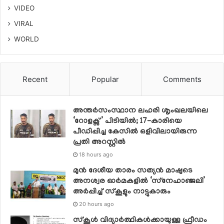
VIDEO
VIRAL
WORLD
Recent
Popular
Comments
അന്തർസംസ്ഥാന ലഹരി ശൃംഖലയിലെ
‘റോളക്സ്’ പിടിയിൽ; 17-കാരിയെ
പീഡിപ്പിച്ച കേസിൽ ഒളിവിലായിരുന്ന
പ്രതി അറസ്റ്റിൽ
18 hours ago
മുൻ ദേശീയ താരം സത്യൻ മാഷുടെ
അനശ്വര ഓർമകളിൽ ‘സ്‌നേഹാഞ്ജലി’
അർപ്പിച്ച് സ്കൂളും നാട്ടുകാരും
20 hours ago
സ്‌കൂള്‍ വിദ്യാര്‍ത്ഥികള്‍ക്കായുള്ള ഫ്രീഡം