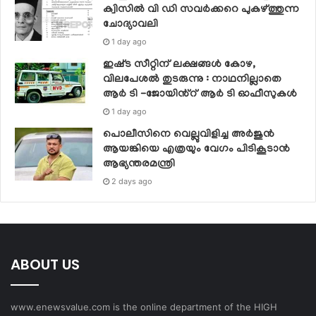
ക്വിസില്‍ വി ഡി സവര്‍ക്കറെ പുകഴ്ത്തുന്ന
ചോദ്യാവലി
1 day ago
ഇഷ്‌ട സീറ്റിന് ലക്ഷങ്ങൾ കോഴ,
വിലപേശൽ തുടരുന്നു : നാഥനില്ലാതെ
ആർ ടി -ജോയിൻ്റ് ആർ ടി ഓഫീസുകൾ
1 day ago
പൊലീസിനെ വെല്ലുവിളിച്ച അര്‍ജുന്‍
ആയങ്കിയെ എത്രയും വേഗം പിടികൂടാന്‍
ആഭ്യന്തരമന്ത്രി
2 days ago
ABOUT US
www.enewsvalue.com is the online department of the HIGH