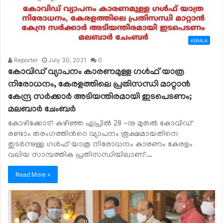
KERALA
Reporter
July 30, 2021
0
കോവിഡ് വ്യാപനം കാരണമുള്ള ഗൾഫ് യാത്ര
നിരോധനം, കേരളത്തിലെ പ്രതിസന്ധി മാറ്റാൻ
കേന്ദ്ര സർക്കാർ അടിയന്തിരമായി ഇടപെടണം;
മലബാർ ചേംബർ
കോഴിക്കോട്: കഴിഞ്ഞ ഏപ്രിൽ 28 -നു മുതൽ കോവിഡ്
രണ്ടാം തരംഗത്തിൻറെ വ്യാപനം രൂക്ഷമായതിനെ
തുടർന്നുള്ള ഗൾഫ് യാത്ര നിരോധനം കാരണം കേരളം
വലിയ സാമ്പത്തിക പ്രതിസന്ധിയിലാണ്.…
Read More »