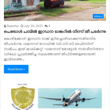
KERALA
Reporter
July 30, 2021
0
പെട്രോൾ പമ്പിൽ ഇന്ധന ടാങ്കറിൽ നിന്ന് തീ പടർന്നു
കോഴിക്കോട്: ഇന്ധന ടാങ്ക് മുറിച്ചൊഴിവാക്കുന്നതിനിെട
തീപടർന്നു. വയനാട് റോഡിൽ ഡി.സി.സി ഓഫിസിന്
സമീപം മുമ്പ് കാലിക്കറ്റ് -വയനാട് മോട്ടോര്‍ സര്‍വീസിന്‍റെ
ഡിപ്പോ പ്രവർത്തിച്ച സ്ഥലത്താണ് തീപിടിത്തമുണ്ടായത്.
ഇവിടത്തെ…
Read More »