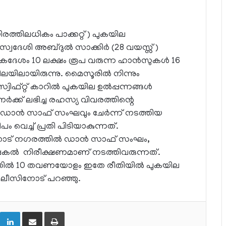
്തിലധികം പാക്കറ്റ്) പുകയില
സ്വദേശി അബ്ദുൽ സാക്കിർ (28 വയസ്സ്)
ഏകദേശം 10 ലക്ഷം രൂപ വരുന്ന ഹാൻസുകൾ 16
ച നിലയിലായിരുന്നു. മൈസൂരിൽ നിന്നും
വിഫ്റ്റ് കാറിൽ പുകയില ഉൽപ്പന്നങ്ങൾ
ർക്ക് ലഭിച്ച രഹസ്യ വിവരത്തിന്റെ
ം ഡാൻ സാഫ് സംഘവും ചേർന്ന് നടത്തിയ
െച്ച് പ്രതി പിടിയാകുന്നത്.
്കോട് നഗരത്തിൽ ഡാൻ സാഫ് സംഘം,
ാപ്പകൽ നിരീക്ഷണമാണ് നടത്തിവരുന്നത്.
ാസത്തിൽ 10 തവണയോളം ഇതേ രീതിയിൽ പുകയില
 പോലീസിനോട് പറഞ്ഞു.
LinkedIn
Share via Email
Print