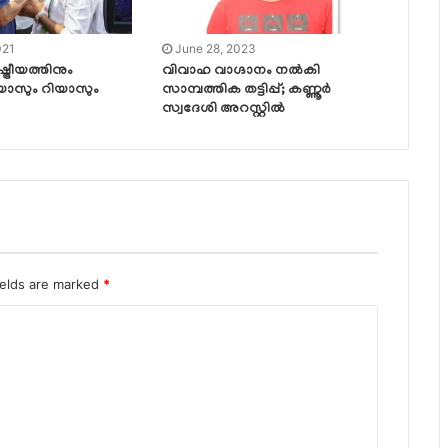
021
June 28, 2023
്രീയത്തിനും
വിവാഹ വാഗ്ദാനം നൽകി
ാസും റിയാസും
സാമ്പത്തിക തട്ടിപ്പ്; കണ്ണൂർ
സ്വദേശി അറസ്റ്റിൽ
ields are marked
*