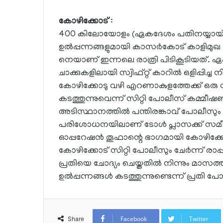
കോഴിക്കോട്
:
400 കിലോയോളം (ഏകദേശം പതിനയ്യായിരത
ഉൽപ്പന്നങ്ങളുമായി കാസർകോട് കാളിമുഖ 
നെയാണ് ഇന്നലെ രാത്രി പിടികൂടിയത്. 
ചാക്കുകളിലായി സ്വിഫ്റ്റ് കാറിൽ ഒളിപ്പിച്
കോഴിക്കോടു വഴി എറണാകുളത്തേക്ക് ഒരു സ്
കടത്തുന്നുവെന്ന് സിറ്റി പോലീസ് കമ്മീഷണ
അടിസ്ഥാനത്തിൽ പന്തിരങ്കാവ് പോലീസു
പരിശോധനയിലാണ് ടോൾ പ്ലാസക്ക് സമീപം വ
ഓപ്പറേഷൻ തൂഫാന്റെ ഭാഗമായി കോഴിക
കോഴിക്കോട് സിറ്റി പോലീസും ചേർന്ന് ര
പ്രതിയെ ചോദ്യം ചെയ്തതിൽ നിന്നും മ
ഉൽപ്പന്നങ്ങൾ കടത്തുന്നുണ്ടെന്ന് പ്രതി
Facebook
Twitter
Share