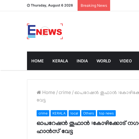
Thursday, August 6 2026
Breaking News
HOME
KERALA
INDIA
WORLD
VIDEO
Home
/
crime
/
ഓപറേഷൻ തൂഫാൻ :കോഴിക്
വേട്ട
crime
KERALA
local
Others
top news
ഓപറേഷൻ തൂഫാൻ :കോഴിക്കോട് നഗ
ഹാൻസ് വേട്ട