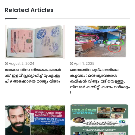
Related Articles
August 2, 2024
April 1, 2025
താ​മ​സ വി​സ നി​യ​മ​ലം​ഘ​ക​ർ​
മാനാഞ്ചിറ ഫുട്പാത്തിലെ
ക്ക്​ ഇ​ള​വ്​ പ്ര​ഖ്യാ​പി​ച്ച്​ യു.​എ.​ഇ;
കച്ചവടം : മനുഷ്യാവകാശ
പിഴ അ​ട​ക്കാ​തെ രാ​ജ്യം വി​ടാം
കമീഷൻ വീണ്ടും വടിയെടുത്തു,
നിസാർ കമ്മിറ്റി കണ്ടം വഴിഓടും
!