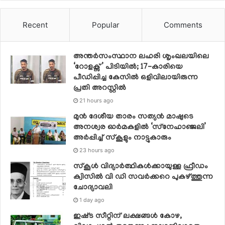
Recent
Popular
Comments
അന്തർസംസ്ഥാന ലഹരി ശൃംഖലയിലെ
‘റോളക്സ്’ പിടിയിൽ; 17-കാരിയെ
പീഡിപ്പിച്ച കേസിൽ ഒളിവിലായിരുന്ന
പ്രതി അറസ്റ്റിൽ
21 hours ago
മുൻ ദേശീയ താരം സത്യൻ മാഷുടെ
അനശ്വര ഓർമകളിൽ ‘സ്‌നേഹാഞ്ജലി’
അർപ്പിച്ച് സ്കൂളും നാട്ടുകാരും
23 hours ago
സ്‌കൂള്‍ വിദ്യാര്‍ത്ഥികള്‍ക്കായുള്ള ഫ്രീഡം
ക്വിസില്‍ വി ഡി സവര്‍ക്കറെ പുകഴ്ത്തുന്ന
ചോദ്യാവലി
1 day ago
ഇഷ്‌ട സീറ്റിന് ലക്ഷങ്ങൾ കോഴ,