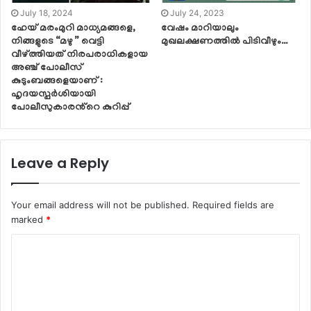
July 18, 2024
July 24, 2023
ഹേയ് മരംമുറി മാധ്യമങ്ങളെ,
വേഷം മാറിയാലും
നിങ്ങളുടെ “മഴു ” വെട്ടി
മുഖലക്ഷണത്തിൽ പിടിവീഴും…
വീഴ്ത്തിയത് നിരപരാധികളായ
അഞ്ച് പോലീസ്
കുടുംബങ്ങളെയാണ് :
ഹൃദയസ്പർശിയായി
പോലീസുകാരൻ്റെ കുറിപ്പ്
Leave a Reply
Your email address will not be published.
Required fields are
marked
*