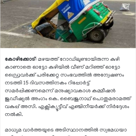
കോഴിക്കോട്
: മഴയത്ത് റോഡിലുണ്ടായിരുന്ന കുഴി
കാണാതെ ഓട്ടോ കുഴിയിൽ വീണ് മറിഞ്ഞ് ഓട്ടോ
ഡ്രൈവർക്ക് പരിക്കേറ്റ സംഭവത്തിൽ അന്വേഷണം
നടത്തി 15 ദിവസത്തിനകം റിപ്പോർട്ട്
സമർപ്പിക്കണമെന്ന് മനുഷ്യാവകാശ കമ്മീഷൻ
ജുഡീഷ്യൽ അംഗം കെ. ബൈജുനാഥ് പൊതുമരാമത്ത്
വകുപ്പ് അസി. എക്സിക്യൂട്ടീവ് എഞ്ചിനീയർക്ക് നിർദ്ദേശം
നൽകി.
മാധ്യമ വാർത്തയുടെ അടിസ്ഥാനത്തിൽ സ്വമേധയാ