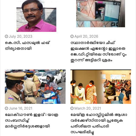
July 20, 2023
April 20, 2026
കെ.സി. ഫസലുൽ ഹഖ്
സ്ഥാനാര്‍ത്ഥിയോ ചീഫ്
നിര്യാതനായി
ഇലക്ഷന്‍ ഏജന്റോ ഇല്ലാതെ
ജെ.ഡി.റ്റിയിലെ സ്‌ട്രോങ് റൂം
തുറന്ന് അട്ടിമറി ശ്രമം
June 16, 2021
March 20, 2021
ലോക്ഡൗണ്‍ ഇളവ് : യാത്ര
മേയ്ത്ര ഹോസ്പിറ്റലിൽ ആശാ
സംബന്ധിച്ച്
വർക്കേഴ്സിനായി പ്രത്യേക
മാര്‍ഗ്ഗനിര്‍ദ്ദേശങ്ങളായി
പരിശീലന പരിപാടി
സംഘടിപ്പിച്ചു