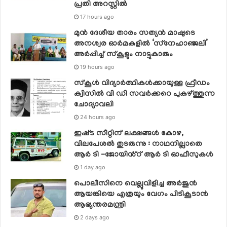
പ്രതി അറസ്റ്റിൽ
17 hours ago
മുൻ ദേശീയ താരം സത്യൻ മാഷുടെ
അനശ്വര ഓർമകളിൽ ‘സ്‌നേഹാഞ്ജലി’
അർപ്പിച്ച് സ്കൂളും നാട്ടുകാരും
19 hours ago
സ്‌കൂള്‍ വിദ്യാര്‍ത്ഥികള്‍ക്കായുള്ള ഫ്രീഡം
ക്വിസില്‍ വി ഡി സവര്‍ക്കറെ പുകഴ്ത്തുന്ന
ചോദ്യാവലി
24 hours ago
ഇഷ്‌ട സീറ്റിന് ലക്ഷങ്ങൾ കോഴ,
വിലപേശൽ തുടരുന്നു : നാഥനില്ലാതെ
ആർ ടി -ജോയിൻ്റ് ആർ ടി ഓഫീസുകൾ
1 day ago
പൊലീസിനെ വെല്ലുവിളിച്ച അര്‍ജുന്‍
ആയങ്കിയെ എത്രയും വേഗം പിടികൂടാന്‍
ആഭ്യന്തരമന്ത്രി
2 days ago