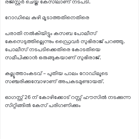
രജിസ്റ്റർ ചെയ്ത കേസിലാണ് നടപടി.
റോഡിലെ കുഴി മൂടാത്തതിനെതിരെ
പരാതി നൽകിയിട്ടും കസബ പോലീസ്
കേസെടുത്തില്ലെന്നും ഡ്രൈവർ സുഭിരാജ് പറഞ്ഞു.
പോലീസ് നടപടിക്കെതിരെ കോടതിയെ
സമീപിക്കാൻ ഒരുങ്ങുകയാണ് സുഭിരാജ്.
കല്ലൂത്താംകടവ് – പുതിയ പാലം റോഡിലൂടെ
സഞ്ചരിക്കുമ്പോഴാണ് അപകടമുണ്ടായത്.
ഓഗസ്റ്റ് 26 ന് കോഴിക്കോട് റസ്റ്റ് ഹൗസിൽ നടക്കുന്ന
സിറ്റിങ്ങിൽ കേസ് പരിഗണിക്കും