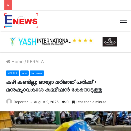
Home
/
KERALA
KERALA
local
top news
കുഴി കണ്ടില്ല; ഓട്ടോ മറിഞ്ഞ് പരിക്ക് :
മനുഷ്യാവകാശ കമ്മീഷൻ കേസെടുത്തു
Reporter
August 2, 2025
0
Less than a minute