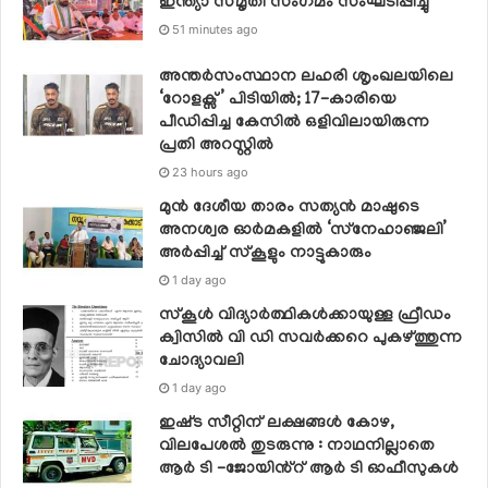
ഇന്ത്യാ സ്‌മൃതി സംഗമം സംഘടിപ്പിച്ചു
51 minutes ago
അന്തർസംസ്ഥാന ലഹരി ശൃംഖലയിലെ
‘റോളക്സ്’ പിടിയിൽ; 17-കാരിയെ
പീഡിപ്പിച്ച കേസിൽ ഒളിവിലായിരുന്ന
പ്രതി അറസ്റ്റിൽ
23 hours ago
മുൻ ദേശീയ താരം സത്യൻ മാഷുടെ
അനശ്വര ഓർമകളിൽ ‘സ്‌നേഹാഞ്ജലി’
അർപ്പിച്ച് സ്കൂളും നാട്ടുകാരും
1 day ago
സ്‌കൂള്‍ വിദ്യാര്‍ത്ഥികള്‍ക്കായുള്ള ഫ്രീഡം
ക്വിസില്‍ വി ഡി സവര്‍ക്കറെ പുകഴ്ത്തുന്ന
ചോദ്യാവലി
1 day ago
ഇഷ്‌ട സീറ്റിന് ലക്ഷങ്ങൾ കോഴ,
വിലപേശൽ തുടരുന്നു : നാഥനില്ലാതെ
ആർ ടി -ജോയിൻ്റ് ആർ ടി ഓഫീസുകൾ