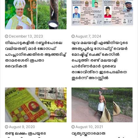
December 13, 2023
August 7, 2024
നിലപാടുകളിൽ റബ്ബർപോലെ
യുവ മലയാളി എഞ്ചിനിയറുടെ
വലിയരുത്; മാർ ജോസഫ്
അത്യപൂർവ്വ സോഫ്റ്റ് വെയർ
പാംപ്ലാനിക്കെതിരെ ആഞ്ഞടിച്ച്
മോഷ്ടിച്ച് ചെക്ക് കേസിൽ
താമരശേരി രൂപതാ
പെടുത്തി: രണ്ട് മലയാളി
വൈദികൻ
പാർട്ണർമാർ ദുബൈ
രാജാവിൻ്റെ ഇടപെടലിനെ
തുടർന്ന് അറസ്റ്റിൽ
August 9, 2020
August 10, 2021
രണ്ടു ലക്ഷം രൂപയുടെ
വ്യത്യസ്തനാമൊരു