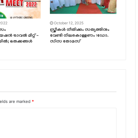
 2022
October 12, 2025
ിസം
സ്ത്രീകൾ നീതിക്കും സത്യത്തിനും
ട്രാവൽ മീറ്റ് –
വേണ്ടി നിലകൊള്ളണം :ഡോ.
ിയിൽ; ഒരുക്കങ്ങൾ
സിസ തോമസ്
ields are marked
*