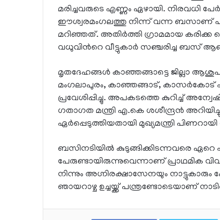
മരിച്ചവരുടെ എണ്ണം ഏഴായി. നിരവധി പേർക
ഈശ്വരമംഗലത്തു നിന്ന് വന്ന ബസാണ് പാണ
മറിഞ്ഞത്. അതിർത്തി ഗ്രാമമായ കരിക്ക ച
വധുവിന്‍റെ വീട്ടുകാര്‍ സഞ്ചരിച്ച ബസ് ആ
മൃതദേഹങ്ങൾ കാഞ്ഞങ്ങാ​ട്ടെ ജില്ലാ ആശുപത്ര
മംഗലാപുരം, കാഞ്ഞങ്ങാട്​, കാസർകോ​ട്​
പ്രവേശിപ്പിച്ചു. അപകടത്തെ കുറിച്ച് അന്വ
ഗതാഗത മന്ത്രി എ.കെ ശശീന്ദ്രൻ അറിയിച്ചു
ഏർപ്പെടുത്തിയതായി മുഖ്യമന്ത്രി പിണറായി
ബസിനടിയിൽ കുടുങ്ങിക്കിടന്നവരെ ഏറെ പ
പേരുണ്ടായിരുന്നുവെന്നാണ് പ്രാഥമിക വിവ
നിന്നും അഗ്നിരക്ഷാസേനയും നാട്ടുകാരും 
ഞായറാഴ്ച ഉച്ചയ്ക്ക് പന്ത്രണ്ടോടെയാണ് 