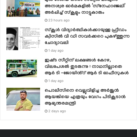
അനശ്വര ഓർമകളിൽ ‘സ്‌നേഹാഞ്ജലി’
അർപ്പിച്ച് സ്കൂളും നാട്ടുകാരും
23 hours ago
സ്‌കൂള്‍ വിദ്യാര്‍ത്ഥികള്‍ക്കായുള്ള ഫ്രീഡം
ക്വിസില്‍ വി ഡി സവര്‍ക്കറെ പുകഴ്ത്തുന്ന
ചോദ്യാവലി
1 day ago
ഇഷ്‌ട സീറ്റിന് ലക്ഷങ്ങൾ കോഴ,
വിലപേശൽ തുടരുന്നു : നാഥനില്ലാതെ
ആർ ടി -ജോയിൻ്റ് ആർ ടി ഓഫീസുകൾ
1 day ago
പൊലീസിനെ വെല്ലുവിളിച്ച അര്‍ജുന്‍
ആയങ്കിയെ എത്രയും വേഗം പിടികൂടാന്‍
ആഭ്യന്തരമന്ത്രി
2 days ago