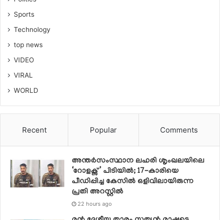
Sports
Technology
top news
VIDEO
VIRAL
WORLD
Recent
Popular
Comments
അന്തർസംസ്ഥാന ലഹരി ശൃംഖലയിലെ
‘റോളക്സ്’ പിടിയിൽ; 17-കാരിയെ
പീഡിപ്പിച്ച കേസിൽ ഒളിവിലായിരുന്ന
പ്രതി അറസ്റ്റിൽ
22 hours ago
മുൻ ദേശീയ താരം സത്യൻ മാഷുടെ