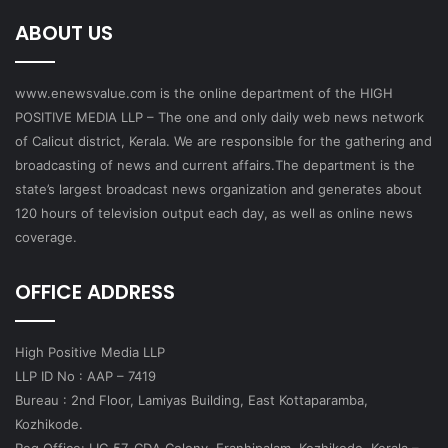
ABOUT US
www.enewsvalue.com is the online department of the HIGH
POSITIVE MEDIA LLP – The one and only daily web news network
of Calicut district, Kerala. We are responsible for the gathering and
broadcasting of news and current affairs.The department is the
state’s largest broadcast news organization and generates about
120 hours of television output each day, as well as online news
coverage.
OFFICE ADDRESS
High Positive Media LLP
LLP ID No : AAP – 7419
Bureau : 2nd Floor, Lamiyas Building, East Kottaparamba,
Kozhikode.
Reg.Office: LIG 57, CDA Colony, Eranhipalam, Kozhikode, Kerala –