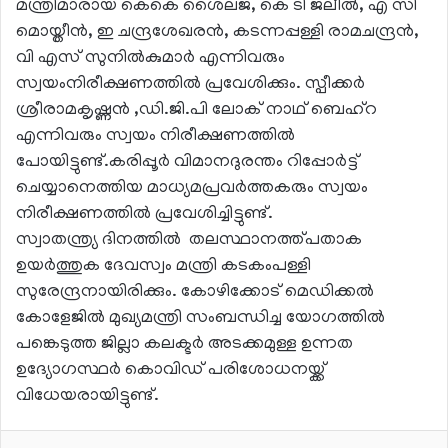
മന്ത്രിമാരായ കെകെ ശൈലജ, കെ ടി ജലീല്‍, എ സി
മൊയ്തീൻ, ഇ ചന്ദ്രശേഖരന്‍, കടന്നപ്പള്ളി രാമചന്ദ്രന്‍,
വി എസ് സുനില്‍കുമാര്‍ എന്നിവരും
സ്വയംനിരീക്ഷണത്തില്‍ പ്രവേശിക്കും. സ്പീക്കർ
ശ്രീരാമകൃഷ്ണൻ ,ഡി.ജി.പി ലോക് നാഥ് ബെഹ്റ
എന്നിവരും സ്വയം നിരീക്ഷണത്തിൽ
പോയിട്ടുണ്ട്.കരിപ്പൂര്‍ വിമാനദുരന്തം റിപ്പോര്‍ട്ട്
ചെയ്യാനെത്തിയ മാധ്യമപ്രവര്‍ത്തകരും സ്വയം
നിരീക്ഷണത്തില്‍ പ്രവേശിച്ചിട്ടുണ്ട്.
സ്വാതന്ത്ര്യ ദിനത്തില്‍ തലസ്ഥാനത്ത്പതാക
ഉയര്‍ത്തുക ദേവസ്വം മന്ത്രി കടകംപള്ളി
സുരേന്ദ്രനായിരിക്കും. കോഴിക്കോട് മെഡിക്കൽ
കോളേജിൽ മുഖ്യമന്ത്രി സംബന്ധിച്ച യോഗത്തിൽ
പങ്കെടുത്ത ജില്ലാ കലക്ടർ അടക്കമുള്ള ഉന്നത
ഉദ്യോഗസ്ഥർ കൊവിഡ് പരിശോധനയ്ക്ക്
വിധേയരായിട്ടുണ്ട്.
LinkedIn
WhatsApp
Telegram
Share via Email
Print