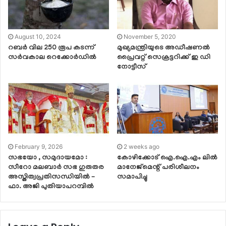
August 10, 2024
November 5, 2020
റബര്‍ വില 250 രൂപ കടന്ന്
മുഖ്യമന്ത്രിയുടെ അഡീഷണല്‍
സര്‍വകാല റെക്കോര്‍ഡില്‍
പ്രൈവറ്റ് സെക്രട്ടറിക്ക് ഇ ഡി
നോട്ടീസ്‌
February 9, 2026
2 weeks ago
സഭയോ , സമുദായമോ :
കോഴിക്കോട് ഐ.ഐ.എം ലിൽ
സീറോ മലബാർ സഭ ഗുരുതര
മാനേജ്മെന്റ് പരിശീലനം
അസ്തിത്വപ്രതിസന്ധിയിൽ –
സമാപിച്ചു
ഫാ. അജി പുതിയാപറമ്പിൽ