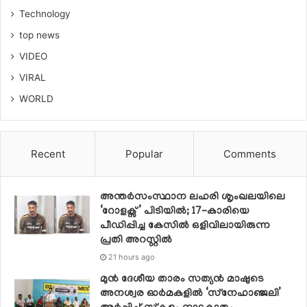
Technology
top news
VIDEO
VIRAL
WORLD
Recent
Popular
Comments
അന്തർസംസ്ഥാന ലഹരി ശൃംഖലയിലെ
‘റോളക്സ്’ പിടിയിൽ; 17-കാരിയെ
പീഡിപ്പിച്ച കേസിൽ ഒളിവിലായിരുന്ന
പ്രതി അറസ്റ്റിൽ
21 hours ago
മുൻ ദേശീയ താരം സത്യൻ മാഷുടെ
അനശ്വര ഓർമകളിൽ ‘സ്‌നേഹാഞ്ജലി’