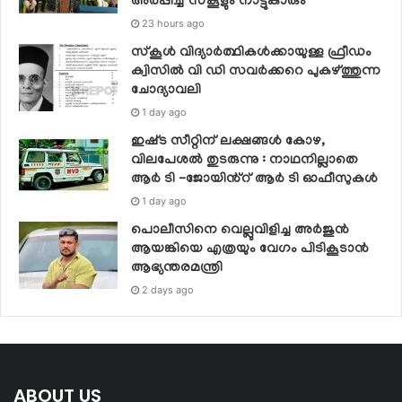
അർപ്പിച്ച് സ്കൂളും നാട്ടുകാരും
23 hours ago
സ്‌കൂള്‍ വിദ്യാര്‍ത്ഥികള്‍ക്കായുള്ള ഫ്രീഡം
ക്വിസില്‍ വി ഡി സവര്‍ക്കറെ പുകഴ്ത്തുന്ന
ചോദ്യാവലി
1 day ago
ഇഷ്‌ട സീറ്റിന് ലക്ഷങ്ങൾ കോഴ,
വിലപേശൽ തുടരുന്നു : നാഥനില്ലാതെ
ആർ ടി -ജോയിൻ്റ് ആർ ടി ഓഫീസുകൾ
1 day ago
പൊലീസിനെ വെല്ലുവിളിച്ച അര്‍ജുന്‍
ആയങ്കിയെ എത്രയും വേഗം പിടികൂടാന്‍
ആഭ്യന്തരമന്ത്രി
2 days ago
ABOUT US