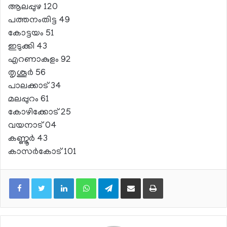
ആലപ്പുഴ 120
പത്തനംതിട്ട 49
കോട്ടയം 51
ഇടുക്കി 43
എറണാകുളം 92
തൃശൂർ 56
പാലക്കാട് 34
മലപ്പുറം 61
കോഴിക്കോട് 25
വയനാട് 04
കണ്ണൂർ 43
കാസർകോട് 101
LinkedIn
WhatsApp
Telegram
Share via Email
Print