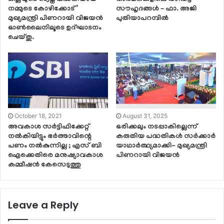
നമ്മുടെ കോഴിക്കോട്’
സൗഹൃദങ്ങൾ – ഫാ. അജി
മുഖ്യമന്ത്രി പിണറായി വിജയന്‍
പുതിയാപറമ്പിൽ
ഓണ്‍ലൈനിലൂടെ ഉദ്ഘാടനം
ചെയ്തു.
October 18, 2021
August 31, 2025
അവകാശ സർട്ടിഫിക്കേറ്റ്
ഒരിക്കലും നടപ്പാകില്ലെന്ന്
നൽകിയിട്ടും ഭർത്താവിന്റെ
കരുതിയ പദ്ധതികൾ സർക്കാർ
പണം നൽകുന്നില്ല ; എസ് ബി
യാഥാർത്ഥ്യമാക്കി- മുഖ്യമന്ത്രി
ഐക്കെതിരെ മനുഷ്യാവകാശ
പിണറായി വിജയൻ
കമ്മീഷൻ കേസെടുത്തു
Leave a Reply