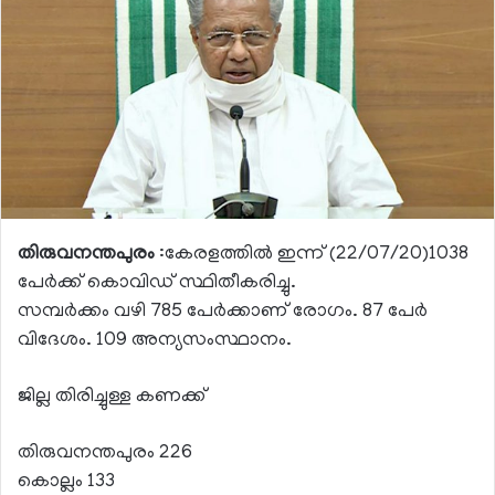
തിരുവനന്തപുരം
:കേരളത്തിൽ ഇന്ന് (22/07/20)1038
പേർക്ക് കൊവിഡ് സ്ഥിതീകരിച്ചു.
സമ്പര്‍ക്കം വഴി 785 പേര്‍ക്കാണ് രോഗം. 87 പേർ
വിദേശം. 109 അന്യസംസ്ഥാനം.
ജില്ല തിരിച്ചുള്ള കണക്ക്
തിരുവനന്തപുരം 226
കൊല്ലം 133