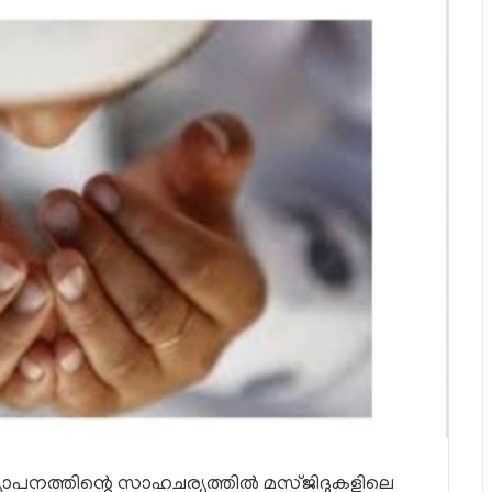
്യാപനത്തിന്റെ സാഹചര്യത്തില്‍ മസ്ജിദുകളിലെ