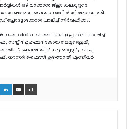
്ടികള്‍ ഒഴിവാക്കാന്‍ ജില്ലാ കലക്ടറുടെ
ാ നേതാക്കന്മാരുടെ യോഗത്തില്‍ തീരുമാനമായി.
്രോട്ടോക്കോള്‍ പാലിച്ച് നിര്‍വഹിക്കും.
എന്‍. റംല, വിവിധ സംഘടനകളെ പ്രതിനിധീകരിച്ച്
, സയ്യിദ് മുഹമ്മദ് കോയ ജമലുല്ലൈലി,
ീഫ്, കെ മോയിന്‍ കുട്ടി മാസ്റ്റര്‍, സി.എ
ഫ്, നാസര്‍ ഫൈസി കൂടത്തായി എന്നിവര്‍
LinkedIn
Share via Email
Print