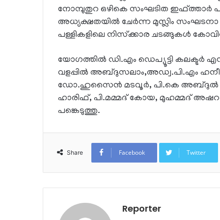
നോമ്പുതുറ ഒഴികെ സംഘടിത ഇഫ്ത്താര്‍ പാര്‍ട
അധ്യക്ഷതയില്‍ ചേര്‍ന്ന മുസ്ലിം സംഘടന
പള്ളികളിലെ നിസ്‌ക്കാര ചടങ്ങുകള്‍ കോവിഡ് പ
യോഗത്തില്‍ ഡി.എം ഡെപ്യൂട്ടി കലക്ടര്‍ 
വളപ്പില്‍ അബ്ദുസലാം,അഡ്വ.പി.എം ഹനീഫ്
ഡോ.ഹുസൈന്‍ മടവൂര്‍, പി.കെ അബ്ദുല്‍ ലത്ത
ഹാരിഫ്, പി.മമ്മദ് കോയ, മുഹമ്മദ് അഷറ
പങ്കെടുത്തു.
Facebook
Twitter
Share
Reporter