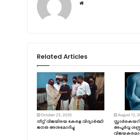
Website
Related Articles
October 23, 2020
August 12, 
നീറ്റ് വിജയിയെ കേരള വിദ്യാർത്ഥി
സ്റ്റാര്‍കെയറില
ജനത അനുമോദിച്ചു
അപൂര്‍വ്വ ശസ്ത
വിജയകരമായി 