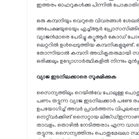
ഇത്തരം ഓഫറുകൾക്കു പിന്നിൽ പോകാതിരി
ഒരു കമ്പനിയും വെറുതെ വിവരങ്ങൾ ശേഖരിച്ച
അപേക്ഷയുടെയും എച്ച്ആർ പ്രോസസിങ്ങിന
വ്യാജൻമാരെ പേടിച്ചു ക്യൂആർ കോഡ് പ
ലെറ്ററിൽ ഉൾപ്പെടുത്തിയ കമ്പനികളുമുണ്ട
തോന്നിയാൽ കമ്പനി അധികൃതരുമായി സംസാ
ഒരിക്കലും ഉദ്യോഗാർത്ഥികളിൽ നിന്നും മുൻ
വ്യാജ ഇടനിലക്കാരെ സൂക്ഷിക്കുക
സൈന്യത്തിലും റെയിൽവേ പോലുള്ള പൊതുമ
പണം തട്ടുന്ന വ്യാജ ഇടനിലക്കാർ പണ്ടേ 
ഉപയോഗിച്ച് അവർ പ്രവർത്തനം വിപുലപ്പെട
നെറ്റ്‌വർക്കിങ് സൈറ്റായ ലിങ്ക്ഡ്ഇന
താവളം. തൊഴിൽ നേടിത്തരാം എന്ന വാഗ്ദ
തട്ടുന്നു. സൈന്യത്തിനും പൊതുമേഖലാ സ്ഥ