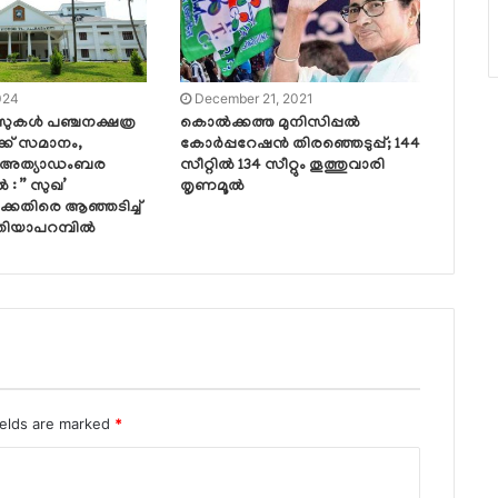
024
December 21, 2021
സുകൾ പഞ്ചനക്ഷത്ര
കൊല്‍ക്കത്ത മുനിസിപ്പല്‍
്ക് സമാനം,
കോര്‍പ്പറേഷന്‍ തിരഞ്ഞെടുപ്പ്; 144
 അത്യാഡംബര
സീറ്റില്‍ 134 സീറ്റും തൂത്തുവാരി
: ” സുഖ’
തൃണമൂല്‍
കെതിരെ ആഞ്ഞടിച്ച്
തിയാപറമ്പിൽ
ields are marked
*