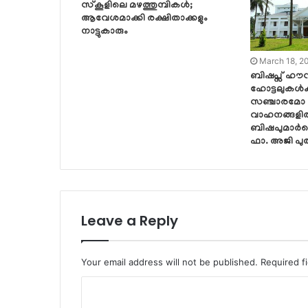
സ്‌കൂളിലെ മഴത്തുമ്പികൾ;
ആവേശമാക്കി രക്ഷിതാക്കളും
നാട്ടുകാരും
March 18, 2
ബിഷപ്സ് ഹൗ
ഹോട്ടലുകൾക
സഞ്ചാരമോ
വാഹനങ്ങളിൽ 
ബിഷപുമാർക്
ഫാ. അജി പു
Leave a Reply
Your email address will not be published.
Required f