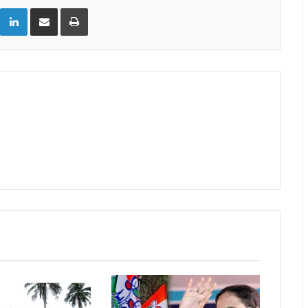
LinkedIn
Share via Email
Print