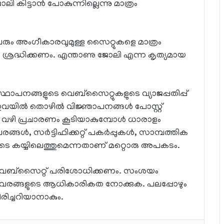
ോലി കിട്ടാൻ പോകുന്നില്ലെന്നു മാത്രം
ും അംഗീകാരവുമുള്ള സൈറ്റുകളെ മാത്രം
ദ്ധിക്കണം. എന്താണു ജോലി എന്ന കൃത്യമായ
ാപനങ്ങളുടെ വെബ്‌സൈറ്റുകളുടെ വ്യാജപ്പതിപ്പ്
ണ്ട്. ഇവയിൽ തൊഴിൽ വിജ്ഞാപനങ്ങൾ പോസ്റ്റ്
്ങളും വഴി പ്രചാരണം കൂടിയാകുമ്പോൾ ധാരാളം
ങ്ങൾ, സർട്ടിഫിക്കറ്റ് പകർപ്പുകൾ, സാമ്പത്തിക
ളുടെ കയ്യിലെത്തുമെന്നതാണ് മറ്റൊരു അപകടം.
ം വെബ്‌സൈറ്റ് പരിശോധിക്കണം. സംശയം
 വിവരങ്ങളുടെ ആധികാരികത നോക്കുക. പലപ്പോഴും
രിച്ചറിയാനാകും.