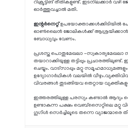
റിക്രൂട്ടിങ് രീതികളുണ്ട്. ഇടനിലക്കാർ വഴി ജ
ഓർത്തുവച്ചാൽ മതി.
ഇന്റർനെറ്റ്
ഉപയോക്താക്കൾക്കിടിയിൽ പേര
ഓൺലൈൻ ജോലികൾക്ക് ആശ്രയിക്കാൻ ശ്ര
ബോധ്യവും വേണം.
പ്രശസ്ത പൊതുമേഖലാ -സ്വകാര്യമേഖലാ സ്ഥ
തയാറാക്കിയുള്ള തട്ടിപ്പും പ്രചാരത്തിലു
ചെയ്യും. വാട്‌സാപ്പും മറ്റു സമൂഹമാധ്യമങ
ഉദ്യോഗാർഥികൾ വലയിൽ വീഴും.വ്യക്തിവിവര
വിവരങ്ങൾ തുടങ്ങിയവ തെറ്റായ വ്യക്തിക
ഇത്തരത്തിലുള്ള പരസ്യം കണ്ടാൽ ആദ്യ
ഉണ്ടാകുന്ന പക്ഷം വെബ്‌സൈറ്റിലെ മറ്റു
ഗൂഗിൾ സെർച്ചിലൂടെ തന്നെ വ്യാജന്മാരെ തി