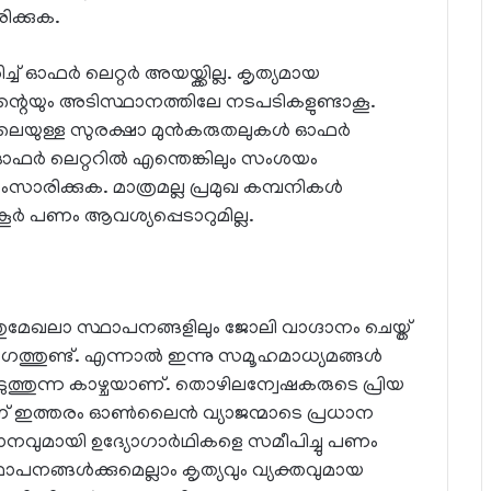
ക്കുക.
് ഓഫർ ലെറ്റർ അയയ്ക്കില്ല. കൃത്യമായ
്റെയും അടിസ്ഥാനത്തിലേ നടപടികളുണ്ടാകൂ.
ോലെയുള്ള സുരക്ഷാ മുൻകരുതലുകൾ ഓഫർ
്. ഓഫർ ലെറ്ററിൽ എന്തെങ്കിലും സംശയം
രിക്കുക. മാത്രമല്ല പ്രമുഖ കമ്പനികൾ
‌കൂർ പണം ആവശ്യപ്പെടാറുമില്ല.
േഖലാ സ്ഥാപനങ്ങളിലും ജോലി വാഗ്ദാനം ചെയ്ത്
രംഗത്തുണ്ട്. എന്നാൽ ഇന്നു സമൂഹമാധ്യമങ്ങൾ
ുത്തുന്ന കാഴ്ചയാണ്. തൊഴിലന്വേഷകരുടെ പ്രിയ
്നാണ് ഇത്തരം ഓൺലൈൻ വ്യാജന്മാടെ പ്രധാന
ാനവുമായി ഉദ്യോഗാർഥികളെ സമീപിച്ചു പണം
ാപനങ്ങൾക്കുമെല്ലാം കൃത്യവും വ്യക്തവുമായ