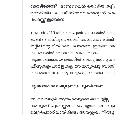
കോഴിക്കോട്
: ഓൺലൈൻ തൊഴിൽ തട്ടിപ്പ
മുന്നറിയിപ്പ്. പോലീസിൻ്റെ ഔദ്യോഗിക ഫ
പോസ്റ്റ് ഇങ്ങനെ
കോവിഡ് 19 തീർത്ത പ്രതിസന്ധിയിൽ 
ഓൺലൈനിലൂടെ ജോലി വാഗ്ദാനം നൽകി കബള
തട്ടിപ്പിന്റെ രീതികൾ പലതാണ്. ഇവയെക്കുറ
കെണിയിൽപ്പെടാതെ രക്ഷപ്പെടാം.
ആകർഷകമായ തൊഴിൽ ഓഫറുകൾ മുന്നോട്ടുവയ
ഫീസുകളും ചാർജുകളും ആവശ്യപ്പെട്ട് ബാങ
കൈമാറാനോ ആവശ്യപ്പെടുന്നതാണ് പൊതുവായ
വ്യാജ ഓഫർ ലെറ്ററുകളെ സൂക്ഷിക്കുക.
ഓഫർ ലെറ്റർ ആരും വെറുതെ അയയ്ക്കില്ല
വരാറുണ്ട്. പ്രശസ്തമായ പൊതുമേഖല- സ്
ലെറ്റർപാഡിലായിരിക്കും അയയ്ക്കുക. നി