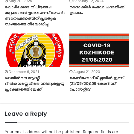
May 20, 2025
February 12, 2024
കോഴിക്കോട് തീപിടുത്തം:
സൈക്കിൾ ഷെഡ് പദ്ധതിക്ക്
കുറ്റക്കാരൻ ഉടമയെന്ന് മേയർ:
തുടക്കം
അന്വേഷണത്തിന് പ്രത്യേക
സംഘത്തെ നിയോഗിച്ചു
December 6, 2021
August 21, 2020
റെയിൽവെ ആസ്തി
കോഴിക്കോട് ജില്ലയിൽ ഇന്ന്
വിൽപ്പനയ്ക്കെതിരെ ഡിആർഇയു
(21/08/20)158 കോവിഡ്
പ്രക്ഷോഭത്തിലേക്ക്
പോസറ്റീവ്
Leave a Reply
Your email address will not be published.
Required fields are