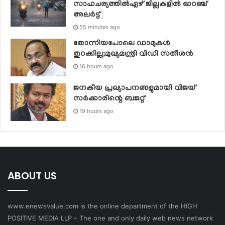
സാഹചര്യത്തില്‍ഏഴ് ജില്ലകളില്‍ ഓറഞ്ച്
അലര്‍ട്ട്
55 minutes ago
തോന്നിയപോലെ ഡാമുകൾ
തുറക്കില്ല;മുഖ്യമന്ത്രി വിഡി സതീശന്‍
16 hours ago
ജനകീയ പ്രഖ്യാപനങ്ങളുമായി വിജയ്
സര്‍ക്കാരിന്റെ ബജറ്റ്
19 hours ago
ABOUT US
www.enewsvalue.com is the online department of the HIGH
POSITIVE MEDIA LLP – The one and only daily web news network