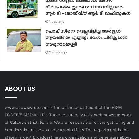
ഇഷ്‌ട സീറ്റിന് ലക്ഷങ്ങൾ കോഴ,
വിലപേശൽ തുടരുന്നു : നാഥനില്ലാതെ
ആർ ടി -ജോയിൻ്റ് ആർ ടി ഓഫീസുകൾ
1 day ago
പൊലീസിനെ വെല്ലുവിളിച്ച അര്‍ജുന്‍
ആയങ്കിയെ എത്രയും വേഗം പിടികൂടാന്‍
ആഭ്യന്തരമന്ത്രി
2 days ago
ABOUT US
www.enewsvalue.com is the online department of the HIGH
POSITIVE MEDIA LLP – The one and only daily web news network
of Calicut district, Kerala. We are responsible for the gathering and
broadcasting of news and current affairs.The department is the
state’s largest broadcast news organization and generates about