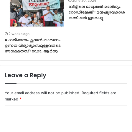
June 20, 2024
ബീച്ചിലെ ഓവുചാൽ മാലിന്യം
റോഡിലേക്ക് : മനുഷ്യാവകാശ
കമ്മീഷൻ ഇടപെട്ടു
2 weeks ago
ലഹരിക്കമ്പം കൂടാൻ കാരണം
ഉന്നത വിദ്യാഭ്യാസമുള്ളവരുടെ
അധമമനസ്: ഡോ. ആർസു
Leave a Reply
Your email address will not be published.
Required fields are
marked
*