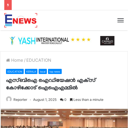
Home
/
EDUCATION
EDUCATION
KERALA
local
top news
എസ്ബിഐ ഐഡിയേഷന്‍ എക്‌സ്
കോഴിക്കോട് ഐഐഎമ്മില്‍
Reporter
August 1, 2025
0
Less than a minute