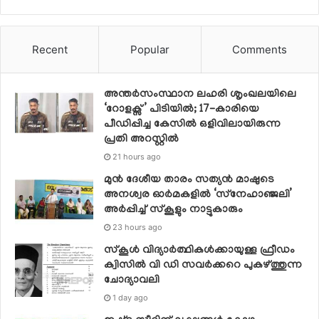
Recent
Popular
Comments
അന്തർസംസ്ഥാന ലഹരി ശൃംഖലയിലെ
‘റോളക്സ്’ പിടിയിൽ; 17-കാരിയെ
പീഡിപ്പിച്ച കേസിൽ ഒളിവിലായിരുന്ന
പ്രതി അറസ്റ്റിൽ
21 hours ago
മുൻ ദേശീയ താരം സത്യൻ മാഷുടെ
അനശ്വര ഓർമകളിൽ ‘സ്‌നേഹാഞ്ജലി’
അർപ്പിച്ച് സ്കൂളും നാട്ടുകാരും
23 hours ago
സ്‌കൂള്‍ വിദ്യാര്‍ത്ഥികള്‍ക്കായുള്ള ഫ്രീഡം
ക്വിസില്‍ വി ഡി സവര്‍ക്കറെ പുകഴ്ത്തുന്ന
ചോദ്യാവലി
1 day ago