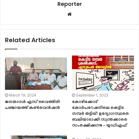
Reporter
Website
Related Articles
March 19, 2024
September 1, 2022
ജനതാദൾ എസ് വൈത്തിരി
കോഴിക്കോട്
പഞ്ചായത്ത്‌ കൺവെൻഷൻ
കോർപറേഷനിലെ കെട്ടിട
നമ്പർ തട്ടിപ്പ്: ഉദ്യോഗസ്ഥരെ
ബലിയാടാക്കി സ്വന്തക്കാരെ
സംരക്ഷിക്കുന്നു – യുഡിഎഫ്