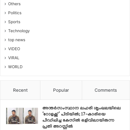
Others
Politics
Sports
Technology
top news
VIDEO
VIRAL
WORLD
Recent
Popular
Comments
അന്തർസംസ്ഥാന ലഹരി ശൃംഖലയിലെ
‘റോളക്സ്’ പിടിയിൽ; 17-കാരിയെ
പീഡിപ്പിച്ച കേസിൽ ഒളിവിലായിരുന്ന
പ്രതി അറസ്റ്റിൽ