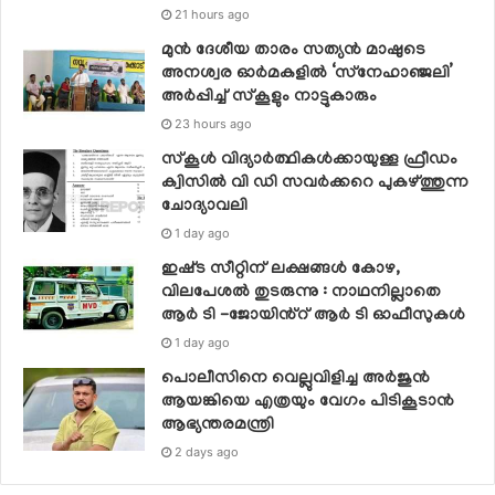
21 hours ago
മുൻ ദേശീയ താരം സത്യൻ മാഷുടെ
അനശ്വര ഓർമകളിൽ ‘സ്‌നേഹാഞ്ജലി’
അർപ്പിച്ച് സ്കൂളും നാട്ടുകാരും
23 hours ago
സ്‌കൂള്‍ വിദ്യാര്‍ത്ഥികള്‍ക്കായുള്ള ഫ്രീഡം
ക്വിസില്‍ വി ഡി സവര്‍ക്കറെ പുകഴ്ത്തുന്ന
ചോദ്യാവലി
1 day ago
ഇഷ്‌ട സീറ്റിന് ലക്ഷങ്ങൾ കോഴ,
വിലപേശൽ തുടരുന്നു : നാഥനില്ലാതെ
ആർ ടി -ജോയിൻ്റ് ആർ ടി ഓഫീസുകൾ
1 day ago
പൊലീസിനെ വെല്ലുവിളിച്ച അര്‍ജുന്‍
ആയങ്കിയെ എത്രയും വേഗം പിടികൂടാന്‍
ആഭ്യന്തരമന്ത്രി
2 days ago