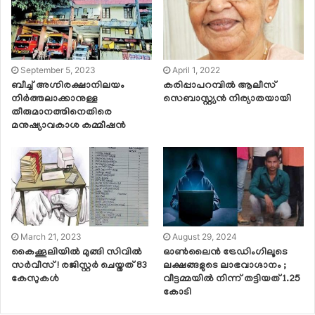
September 5, 2023
April 1, 2022
ബീച്ച് അഗ്നിരക്ഷാനിലയം
കരിപ്പാപറമ്പിൽ ആലീസ്
നിർത്തലാക്കാനുള്ള
സെബാസ്റ്റ്യൻ നിര്യാതയായി
തീരുമാനത്തിനെതിരെ
മനുഷ്യാവകാശ കമ്മീഷൻ
March 21, 2023
August 29, 2024
കൈക്കൂലിയില്‍ മുങ്ങി സിവില്‍
ഓണ്‍ലൈന്‍ ട്രേഡിംഗിലൂടെ
സര്‍വീസ് ! രജിസ്റ്റര്‍ ചെയ്തത് 83
ലക്ഷങ്ങളുടെ ലാഭവാഗ്ദാനം ;
കേസുകള്‍
വീട്ടമ്മയില്‍ നിന്ന് തട്ടിയത് 1.25
കോടി