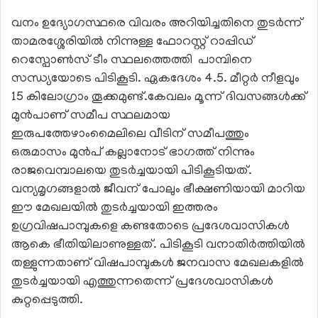
വനം ഉദ്യോഗസ്ഥരെ വിവരം അറിയിച്ചതിനെ തുടർന്ന്
താമരശ്ശേരിയിൽ നിന്നുള്ള ഫോറസ്റ്റ് റാപ്പിഡ്
റെസ്പോൺസ് ടീം സ്ഥലത്തെത്തി പാമ്പിനെ
സന്ധ്യയോടെ പിടികൂടി. ഏകദേശം 4.5. മീറ്റർ നീളവും
15 കിലോഗ്രാം തൂക്കമുണ്ട്.കേവലം മൂന്ന് ദിവസങ്ങൾക്ക്
മുൻപാണ് സമീപ സ്ഥലമായ
ഇരുപത്തേഴാംമൈലിലെ വീടിന് സമീപത്തും
ഒരുമാസം മുൻപ് കല്ലാനോട് ഭാഗത്ത് നിന്നും
രാജവെമ്പാലയെ തുടർച്ചയായി പിടികൂടിയത്.
വന്യമൃഗങ്ങളാൽ ജീവന് പോലും ഭീക്ഷണിയായി മാറിയ
ഈ മേഖലയിൽ തുടർച്ചയായി ഇത്തരം
ഉഗ്രവിഷപാമ്പുകളെ കണ്ടതോടെ പ്രദേശവാസികൾ
ആകെ ഭീതിയിലാണുള്ളത്. പിടികൂടി വനാതിർത്തിയിൽ
തള്ളുന്നതാണ് വിഷപാമ്പുകൾ ജനവാസ മേഖലകളിൽ
തുടർച്ചയായി എത്തുന്നതെന്ന് പ്രദേശവാസികൾ
കുറ്റപ്പെടുത്തി.