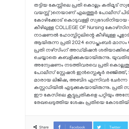
തട്ടിയ കേസ്സിലെ പ്രതി കൊല്ലം കരിമൂട് സ്വ
വയസ്സ്)നെയാണ് എലത്തൂർ പോലീസ് പിടിക
കോഴിക്കോട് കൊടുവള്ളി സ്വദേശിനിയായ വി
കീഴിലുള്ള COLLEGE OF Nursing കോഴ്സ
നാഷണൽ ഹോസ്പിറ്റലിന്റെ കീഴിലുള്ള പൂളാട
ആയിരുന്ന പ്രതി 2024 സെപ്തംബർ മാസം 6
പ്രതി നഴ്സിംഗ് അഡ്മിഷൻ ശരിയാക്ക
ചെയ്യാതെ കബളിക്കുകയായിരുന്നു. യുവതിയ
അന്വേഷണം നടത്തിവരവെ പ്രതി കൊല്ലത്ത
പോലീസ് സ്റ്റേഷൻ ഇൻസ്പെക്ടർ രഞ്ജിത്ത്,
മാരായ ലിജിഷ, അബിദ എന്നിവർ ചേർന്ന 
കസ്റ്റഡിയിൽ എടുക്കുകയായിരുന്നു. പ്രതി സമാ
ഈ കേസിലെ കൂട്ടുപ്രതികളെ പറ്റിയും അന്വേ
രേഖപ്പെടുത്തിയ ശേഷം പ്രതിയെ കോടതിയ
Facebook
Twitter
Share