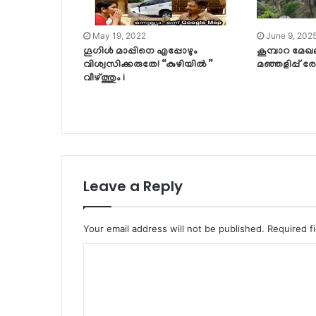
May 19, 2022
June 9, 202
ഗൂഗിൾ മാപ്പിനെ എപ്പോഴും
കൂമ്പാറ മേ
വിശ്വസിക്കരുതേ! “കുഴിയിൽ ”
മഞ്ഞളിപ്പ് 
വീഴ്ത്തും i
Leave a Reply
Your email address will not be published.
Required f