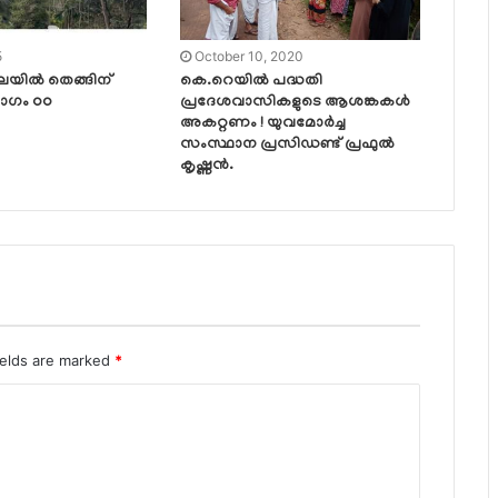
5
October 10, 2020
ഖലയിൽ തെങ്ങിന്
കെ.റെയിൽ പദ്ധതി
രോഗം oo
പ്രദേശവാസികളുടെ ആശങ്കകൾ
അകറ്റണം ! യുവമോർച്ച
സംസ്ഥാന പ്രസിഡണ്ട് പ്രഫുൽ
കൃഷ്ണൻ.
ields are marked
*