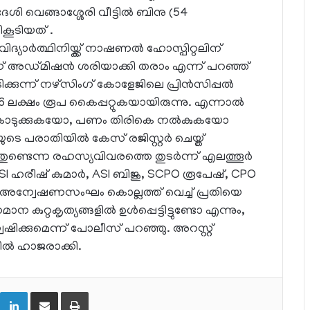
ദേശി വെങ്ങാശ്ശേരി വീട്ടിൽ ബിനു (54
ൂടിയത് .
ദ്യാർത്ഥിനിയ്ക്ക് നാഷണൽ ഹോസ്പിറ്റലിന്
ിന് അഡ്മിഷൻ ശരിയാക്കി തരാം എന്ന് പറഞ്ഞ്
ിക്കുന്ന് നഴ്സിംഗ് കോളേജിലെ പ്രിൻസിപ്പൽ
 ലക്ഷം രൂപ കൈപ്പറ്റുകയായിരുന്നു. എന്നാൽ
ികൊടുക്കുകയോ, പണം തിരികെ നൽകുകയോ
ുടെ പരാതിയിൽ കേസ് രജിസ്റ്റർ ചെയ്ത്
ുണ്ടെന്ന രഹസ്യവിവരത്തെ തുടർന്ന് എലത്തൂർ
 SI ഹരീഷ് കുമാർ, ASI ബിജു, SCPO രൂപേഷ്, CPO
അന്വേഷണസംഘം കൊല്ലത്ത് വെച്ച് പ്രതിയെ
ന കുറ്റകൃത്യങ്ങളിൽ ഉൾപ്പെട്ടിട്ടുണ്ടോ എന്നും,
ഷിക്കുമെന്ന് പോലീസ് പറഞ്ഞു. അറസ്റ്റ്
ിൽ ഹാജരാക്കി.
LinkedIn
Share via Email
Print