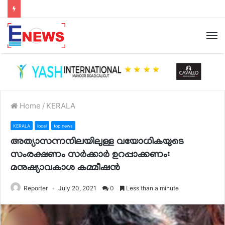
Home
/
KERALA
KERALA
local
top news
അത്യാസന്നനിലയിലുള്ള വയോധികയുടെ
സംരക്ഷണം സർക്കാർ ഉറപ്പാക്കണം:
മനുഷ്യാവകാശ കമ്മീഷൻ
Reporter
July 20, 2021
0
Less than a minute