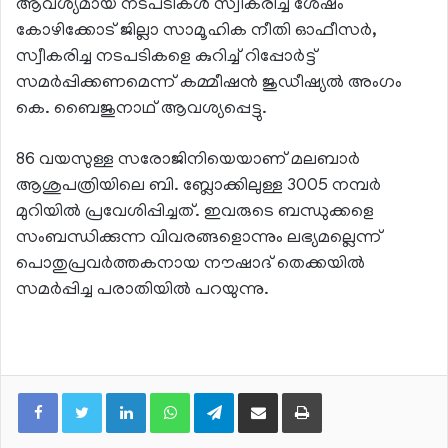
ആവശ്യമായ നടപടികൾ സ്വീകരിച്ച ശേഷം
കോഴിക്കോട് ജില്ലാ സാമൂഹിക നീതി ഓഫീസർ,
സ്വീകരിച്ച നടപടികളെ കുറിച്ച് റിപ്പോർട്ട്
സമർപ്പിക്കണമെന്ന് കമ്മീഷൻ ജുഡീഷ്യൽ അംഗം
കെ. ബൈജുനാഥ് ആവശ്യപ്പെട്ടു.
86 വയസുള്ള സരോജിനിയെയാണ് മലബാർ
ആശുപത്രിയിലെ ബി. ബ്ലോക്കിലുള്ള 3005 നമ്പർ
മുറിയിൽ പ്രവേശിപ്പിച്ചത്. ഇവരുടെ ബന്ധുക്കളെ
സംബന്ധിക്കുന്ന വിവരങ്ങളൊന്നും ലഭ്യമല്ലെന്ന്
പൊതുപ്രവർത്തകനായ നൗഷാദ് തെക്കയിൽ
സമർപ്പിച്ച പരാതിയിൽ പറയുന്നു.
LinkedIn
WhatsApp
Telegram
Share via Email
Print