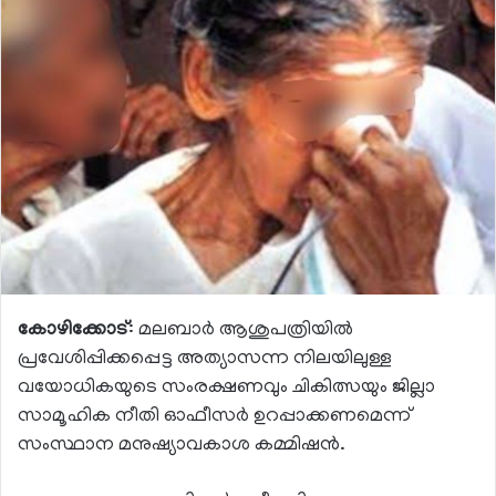
കോഴിക്കോട്
: മലബാർ ആശുപത്രിയിൽ
പ്രവേശിപ്പിക്കപ്പെട്ട അത്യാസന്ന നിലയിലുള്ള
വയോധികയുടെ സംരക്ഷണവും ചികിത്സയും ജില്ലാ
സാമൂഹിക നീതി ഓഫീസർ ഉറപ്പാക്കണമെന്ന്
സംസ്ഥാന മനുഷ്യാവകാശ കമ്മിഷൻ.