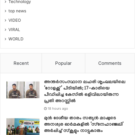
Technology
top news
VIDEO
VIRAL
WORLD
Recent
Popular
Comments
അന്തർസംസ്ഥാന ലഹരി ശൃംഖലയിലെ
‘റോളക്സ്’ പിടിയിൽ; 17-കാരിയെ
പീഡിപ്പിച്ച കേസിൽ ഒളിവിലായിരുന്ന
പ്രതി അറസ്റ്റിൽ
18 hours ago
മുൻ ദേശീയ താരം സത്യൻ മാഷുടെ
അനശ്വര ഓർമകളിൽ ‘സ്‌നേഹാഞ്ജലി’
അർപ്പിച്ച് സ്കൂളും നാട്ടുകാരും