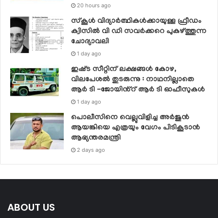
20 hours ago
സ്‌കൂള്‍ വിദ്യാര്‍ത്ഥികള്‍ക്കായുള്ള ഫ്രീഡം
ക്വിസില്‍ വി ഡി സവര്‍ക്കറെ പുകഴ്ത്തുന്ന
ചോദ്യാവലി
1 day ago
ഇഷ്‌ട സീറ്റിന് ലക്ഷങ്ങൾ കോഴ,
വിലപേശൽ തുടരുന്നു : നാഥനില്ലാതെ
ആർ ടി -ജോയിൻ്റ് ആർ ടി ഓഫീസുകൾ
1 day ago
പൊലീസിനെ വെല്ലുവിളിച്ച അര്‍ജുന്‍
ആയങ്കിയെ എത്രയും വേഗം പിടികൂടാന്‍
ആഭ്യന്തരമന്ത്രി
2 days ago
ABOUT US