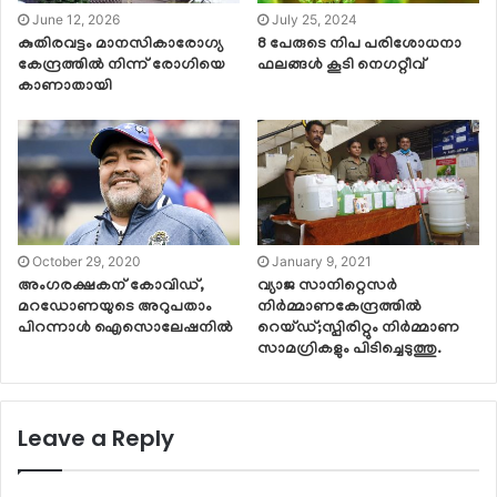
June 12, 2026
July 25, 2024
കുതിരവട്ടം മാനസികാരോഗ്യ
8 പേരുടെ നിപ പരിശോധനാ
കേന്ദ്രത്തിൽ നിന്ന് രോഗിയെ
ഫലങ്ങള്‍ കൂടി നെഗറ്റീവ്
കാണാതായി
October 29, 2020
January 9, 2021
അംഗരക്ഷകന് കോവിഡ്,
വ്യാജ സാനിറ്റെസര്‍
മറഡോണയുടെ അറുപതാം
നിര്‍മ്മാണകേന്ദ്രത്തില്‍
പിറന്നാള്‍ ഐസൊലേഷനില്‍
റെയ്ഡ്;സ്പിരിറ്റും നിർമ്മാണ
സാമഗ്രികളും പിടിച്ചെടുത്തു.
Leave a Reply