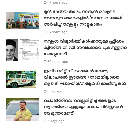
14 hours ago
മുൻ ദേശീയ താരം സത്യൻ മാഷുടെ
അനശ്വര ഓർമകളിൽ ‘സ്‌നേഹാഞ്ജലി’
അർപ്പിച്ച് സ്കൂളും നാട്ടുകാരും
15 hours ago
സ്‌കൂള്‍ വിദ്യാര്‍ത്ഥികള്‍ക്കായുള്ള ഫ്രീഡം
ക്വിസില്‍ വി ഡി സവര്‍ക്കറെ പുകഴ്ത്തുന്ന
ചോദ്യാവലി
20 hours ago
ഇഷ്‌ട സീറ്റിന് ലക്ഷങ്ങൾ കോഴ,
വിലപേശൽ തുടരുന്നു : നാഥനില്ലാതെ
ആർ ടി -ജോയിൻ്റ് ആർ ടി ഓഫീസുകൾ
1 day ago
പൊലീസിനെ വെല്ലുവിളിച്ച അര്‍ജുന്‍
ആയങ്കിയെ എത്രയും വേഗം പിടികൂടാന്‍
ആഭ്യന്തരമന്ത്രി
2 days ago