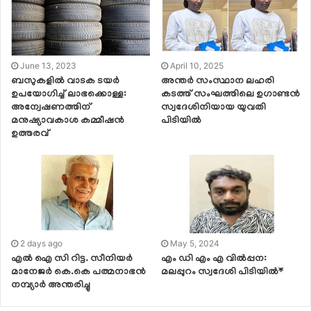
June 13, 2023
April 10, 2025
ബസുകളിൽ വാടക ടയർ
അന്തർ സംസ്ഥാന ലഹരി
ഉപയോഗിച്ച് ലാഭക്കൊള്ള:
കടത്ത് സംഘത്തിലെ ഉഗാണ്ടൻ
അന്വേഷണത്തിന്
സ്വദേശിനിയായ യുവതി
മനുഷ്യാവകാശ കമ്മീഷൻ
പിടിയിൽ
ഉത്തരവ്
2 days ago
May 5, 2024
എൽ ഐ സി റിട്ട. സീനിയർ
എം ഡി എം എ വിൽപ്പന:
മാനേജർ കെ.കെ പത്മനാഭൻ
മലപ്പുറം സ്വദേശി പിടിയിൽ*
നമ്പ്യാർ അന്തരിച്ചു