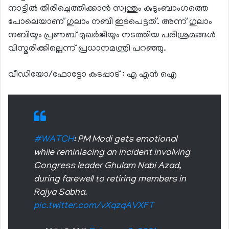
നാട്ടില്‍ തിരിച്ചെത്തിക്കാന്‍ സ്വന്തും കുടുംബാംഗത്തെ
പോലെയാണ് ഗുലാം നബി ഇടപെട്ടത്. അന്ന് ഗുലാം
നബിയും പ്രണബ് മുഖര്‍ജിയും നടത്തിയ പരിശ്രമങ്ങള്‍
വിസ്മരിക്കില്ലെന്ന് പ്രധാനമന്ത്രി പറഞ്ഞു.
വീഡിയോ/ഫോട്ടോ കടപ്പാട് : എ എന്‍ ഐ
#WATCH
: PM Modi gets emotional
while reminiscing an incident involving
Congress leader Ghulam Nabi Azad,
during farewell to retiring members in
Rajya Sabha.
pic.twitter.com/vXqzqAVXFT