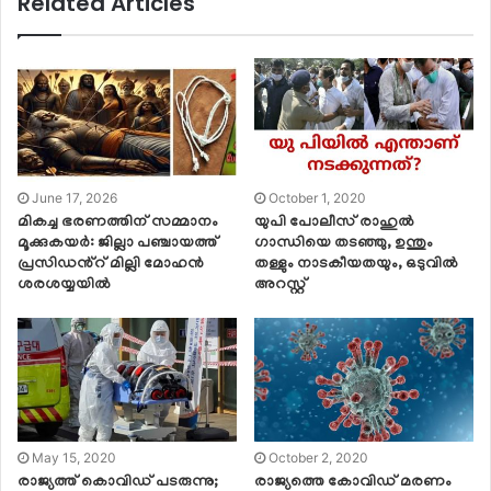
Related Articles
June 17, 2026
October 1, 2020
മികച്ച ഭരണത്തിന് സമ്മാനം
യുപി പോലീസ് രാഹുല്‍
മൂക്കുകയർ: ജില്ലാ പഞ്ചായത്ത്
ഗാന്ധിയെ തടഞ്ഞു, ഉന്തും
പ്രസിഡൻ്റ് മില്ലി മോഹൻ
തള്ളും നാടകീയതയും, ഒടുവില്‍
ശരശയ്യയിൽ
അറസ്റ്റ്‌
May 15, 2020
October 2, 2020
രാജ്യത്ത് കൊവിഡ് പടരുന്നു;
രാജ്യത്തെ കോവിഡ് മരണം