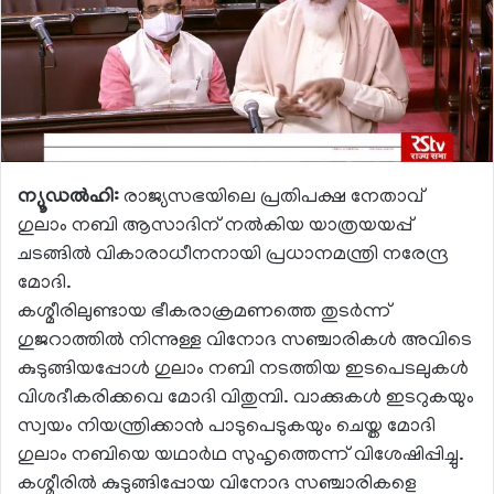
ന്യൂഡല്‍ഹി:
രാജ്യസഭയിലെ പ്രതിപക്ഷ നേതാവ്
ഗുലാം നബി ആസാദിന് നല്‍കിയ യാത്രയയപ്പ്
ചടങ്ങില്‍ വികാരാധീനനായി പ്രധാനമന്ത്രി നരേന്ദ്ര
മോദി.
കശ്മീരിലുണ്ടായ ഭീകരാക്രമണത്തെ തുടര്‍ന്ന്
ഗുജറാത്തില്‍ നിന്നുള്ള വിനോദ സഞ്ചാരികള്‍ അവിടെ
കുടുങ്ങിയപ്പോള്‍ ഗുലാം നബി നടത്തിയ ഇടപെടലുകള്‍
വിശദീകരിക്കവെ മോദി വിതുമ്പി. വാക്കുകള്‍ ഇടറുകയും
സ്വയം നിയന്ത്രിക്കാന്‍ പാടുപെടുകയും ചെയ്ത മോദി
ഗുലാം നബിയെ യഥാര്‍ഥ സുഹൃത്തെന്ന് വിശേഷിപ്പിച്ചു.
കശ്മീരില്‍ കുടുങ്ങിപ്പോയ വിനോദ സഞ്ചാരികളെ