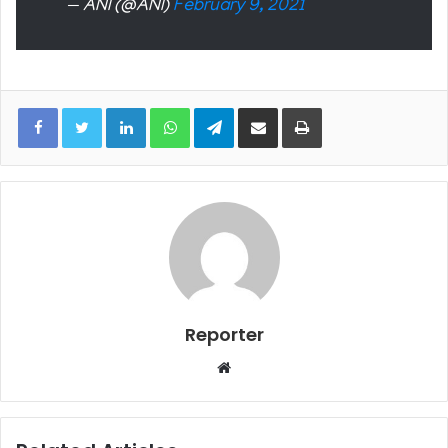
— ANI (@ANI)
February 9, 2021
LinkedIn
WhatsApp
Telegram
Share via Email
Print
Reporter
Website