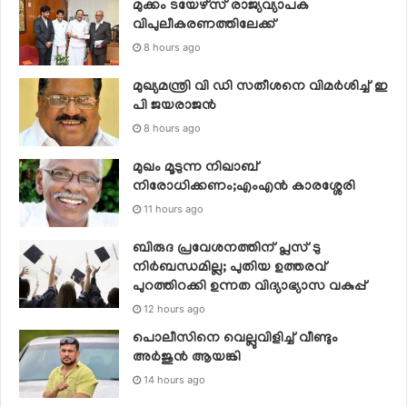
മുക്കം ടയേഴ്സ് രാജ്യവ്യാപക
വിപുലീകരണത്തിലേക്ക്
8 hours ago
മുഖ്യമന്ത്രി വി ഡി സതീശനെ വിമര്‍ശിച്ച് ഇ
പി ജയരാജന്‍
8 hours ago
മുഖം മൂടുന്ന നിഖാബ്
നിരോധിക്കണം;എംഎൻ കാരശ്ശേരി
11 hours ago
ബിരുദ പ്രവേശനത്തിന് പ്ലസ് ടു
നിര്‍ബന്ധമില്ല; പുതിയ ഉത്തരവ്
പുറത്തിറക്കി ഉന്നത വിദ്യാഭ്യാസ വകുപ്പ്
12 hours ago
പൊലീസിനെ വെല്ലുവിളിച്ച് വീണ്ടും
അർജുൻ ആയങ്കി
14 hours ago