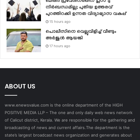
ബിരുദ പ്രവേശനത്തിന് പ്ലസ് ടു
നിര്‍ബന്ധമില്ല; പുതിയ ഉത്തരവ്
പുറത്തിറക്കി ഉന്നത വിദ്യാഭ്യാസ വകുപ്പ്
15 hours ago
പൊലീസിനെ വെല്ലുവിളിച്ച് വീണ്ടും
അർജുൻ ആയങ്കി
17 hours ago
ABOUT US
www.enewsvalue.com is the online department of the HIGH
POSITIVE MEDIA LLP – The one and only daily web news network
of Calicut district, Kerala. We are responsible for the gathering and
broadcasting of news and current affairs.The department is the
state’s largest broadcast news organization and generates about