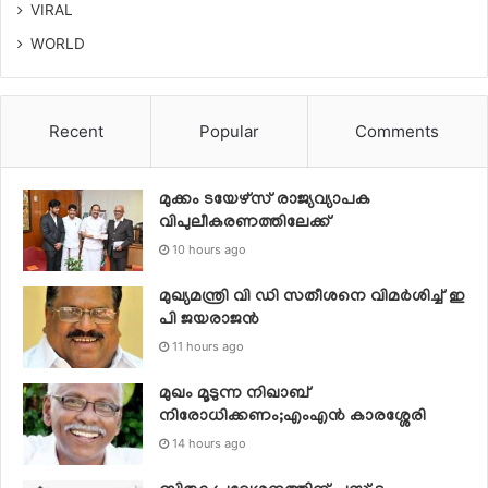
VIRAL
WORLD
Recent
Popular
Comments
മുക്കം ടയേഴ്സ് രാജ്യവ്യാപക
വിപുലീകരണത്തിലേക്ക്
10 hours ago
മുഖ്യമന്ത്രി വി ഡി സതീശനെ വിമര്‍ശിച്ച് ഇ
പി ജയരാജന്‍
11 hours ago
മുഖം മൂടുന്ന നിഖാബ്
നിരോധിക്കണം;എംഎൻ കാരശ്ശേരി
14 hours ago