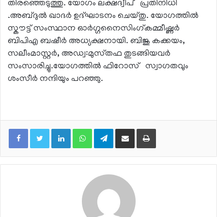
തിരഞ്ഞെടുത്തു. യോഗം ലക്ഷദ്വീപ് പ്രതിനിധി
.അബ്‌ദുൽ ഖാദർ ഉദ്ഘാടനം ചെയ്‌തു. യോഗത്തിൽ
സ്കൗട്ട് സംസ്ഥാന ഓർഗ്ഗനൈസിംഗ്കമ്മീഷ്ണർ
ബിപിഎ ബഷീർ അധ്യക്ഷനായി. ബിജു കക്കയം,
സലീംമാസ്റ്റർ, അഡ്വ:മുസ്‌തഫ തുടങ്ങിയവർ
സംസാരിച്ചു.യോഗത്തിൽ ഫിറോസ് സ്വാഗതവും
ശംസീർ നന്ദിയും പറഞ്ഞു.
LinkedIn
WhatsApp
Telegram
Share via Email
Print