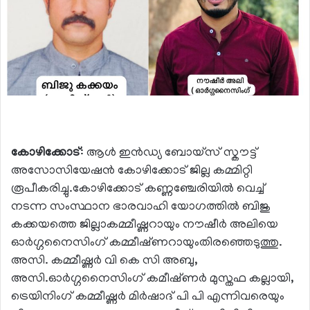
കോഴിക്കോട്
: ആൾ ഇൻഡ്യ ബോയ്സ് സ്കൗട്ട്
അസോസിയേഷൻ കോഴിക്കോട് ജില്ല കമ്മിറ്റി
രൂപീകരിച്ചു.കോഴിക്കോട് കണ്ണഞ്ചേരിയിൽ വെച്ച്
നടന്ന സംസ്ഥാന ഭാരവാഹി യോഗത്തിൽ ബിജു
കക്കയത്തെ ജില്ലാകമ്മീഷ്ണറായും നൗഷീർ അലിയെ
ഓർഗ്ഗനൈസിംഗ് കമ്മീഷ്‌ണറായുംതിരഞ്ഞെടുത്തു.
അസി. കമ്മീഷ്ണർ വി കെ സി അബു,
അസി.ഓർഗ്ഗനൈസിംഗ് കമീഷ്‌ണർ മുസ്തഫ കല്ലായി,
ട്രെയിനിംഗ് കമ്മീഷ്ണർ മിർഷാദ് പി പി എന്നിവരെയും