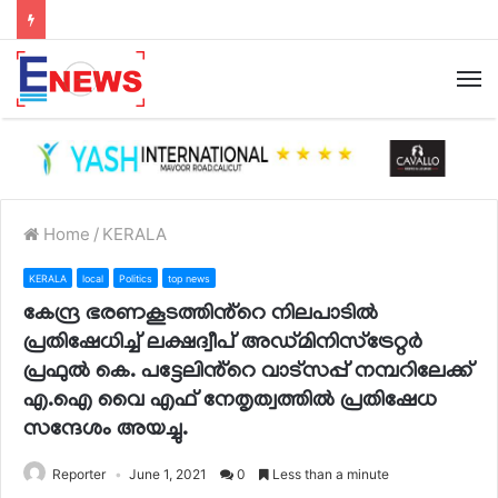
Home
/
KERALA
KERALA
local
Politics
top news
കേന്ദ്ര ഭരണകൂടത്തിൻ്റെ നിലപാടിൽ
പ്രതിഷേധിച്ച് ലക്ഷദ്വീപ് അഡ്മിനിസ്ട്രേറ്റർ
പ്രഫുൽ കെ. പട്ടേലിൻ്റെ വാട്സപ്പ് നമ്പറിലേക്ക്
എ.ഐ വൈ എഫ് നേതൃത്വത്തിൽ പ്രതിഷേധ
സന്ദേശം അയച്ചു.
Reporter
June 1, 2021
0
Less than a minute