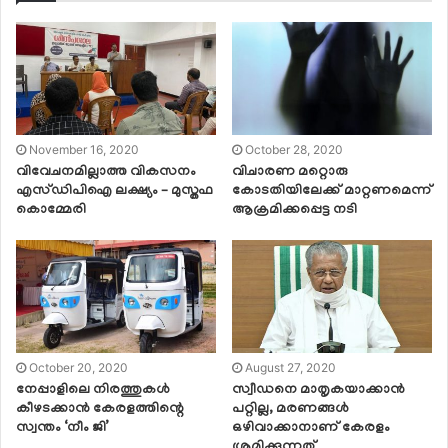
November 16, 2020
October 28, 2020
വിവേചനമില്ലാത്ത വികസനം
വിചാരണ മറ്റൊരു
എസ്ഡിപിഐ ലക്ഷ്യം – മുസ്തഫ
കോടതിയിലേക്ക് മാറ്റണമെന്ന്
കൊമ്മേരി
ആക്രമിക്കപ്പെട്ട നടി
October 20, 2020
August 27, 2020
നേപ്പാളിലെ നിരത്തുകള്‍
സ്വീഡനെ മാതൃകയാക്കാന്‍
കീഴടക്കാന്‍ കേരളത്തിന്റെ
പറ്റില്ല, മരണങ്ങള്‍
സ്വന്തം ‘നീം ജി’
ഒഴിവാക്കാനാണ് കേരളം
ശ്രമിക്കുന്നത്