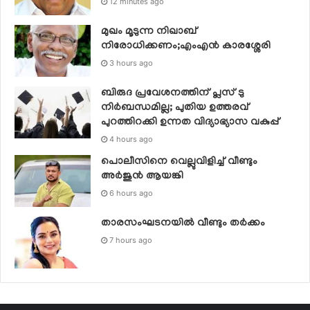
12 minutes ago
മുഖം മൂടുന്ന നിഖാബ്
നിരോധിക്കണം;എംഎൻ കാരശ്ശേരി
3 hours ago
ബിരുദ പ്രവേശനത്തിന് പ്ലസ് ടു
നിര്‍ബന്ധമില്ല; പുതിയ ഉത്തരവ്
പുറത്തിറക്കി ഉന്നത വിദ്യാഭ്യാസ വകുപ്പ്
4 hours ago
പൊലീസിനെ വെല്ലുവിളിച്ച് വീണ്ടും
അർജുൻ ആയങ്കി
6 hours ago
താരസംഘടനയില്‍ വീണ്ടും തര്‍ക്കം
7 hours ago