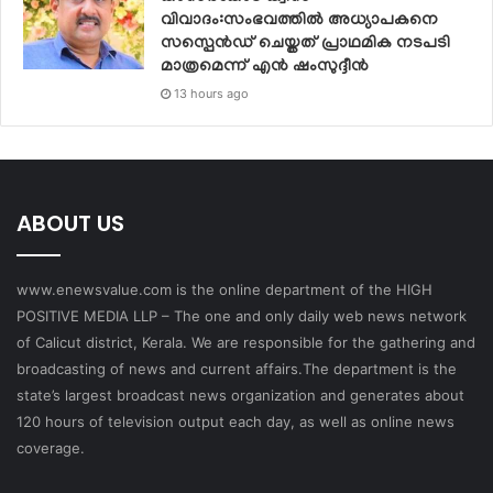
വിവാദം:സംഭവത്തിൽ അധ്യാപകനെ
സസ്പെൻഡ് ചെയ്തത് പ്രാഥമിക നടപടി
മാത്രമെന്ന് എൻ ഷംസുദ്ദീൻ
13 hours ago
ABOUT US
www.enewsvalue.com is the online department of the HIGH
POSITIVE MEDIA LLP – The one and only daily web news network
of Calicut district, Kerala. We are responsible for the gathering and
broadcasting of news and current affairs.The department is the
state’s largest broadcast news organization and generates about
120 hours of television output each day, as well as online news
coverage.