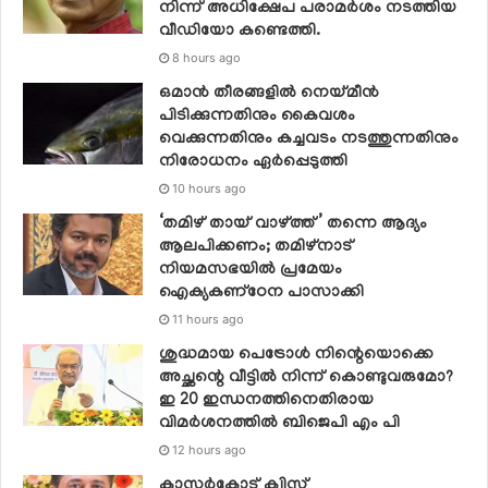
നിന്ന് അധിക്ഷേപ പരാമര്‍ശം നടത്തിയ
വീഡിയോ കണ്ടെത്തി.
8 hours ago
ഒമാന്‍ തീരങ്ങളില്‍ നെയ്മീന്‍
പിടിക്കുന്നതിനും കൈവശം
വെക്കുന്നതിനും കച്ചവടം നടത്തുന്നതിനും
നിരോധനം ഏര്‍പ്പെടുത്തി
10 hours ago
‘തമിഴ് തായ് വാഴ്ത്ത്’ തന്നെ ആദ്യം
ആലപിക്കണം; തമിഴ്നാട്
നിയമസഭയില്‍ പ്രമേയം
ഐക്യകണ്‌ഠേന പാസാക്കി
11 hours ago
ശുദ്ധമായ പെട്രോള്‍ നിന്റെയൊക്കെ
അച്ഛന്റെ വീട്ടില്‍ നിന്ന് കൊണ്ടുവരുമോ?
ഇ 20 ഇന്ധനത്തിനെതിരായ
വിമര്‍ശനത്തില്‍ ബിജെപി എം പി
12 hours ago
കാസർകോട് ക്വിസ്