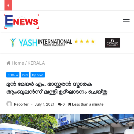
Home
/
KERALA
KERALA
local
top news
മുൻ മേയർ എം. ഭാസ്ക്കരൻ സ്മാരക
ആംബുലൻസ് മന്ത്രി ഉദ്ഘാടനം ചെയ്തു
Reporter
July 1, 2021
0
Less than a minute