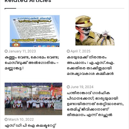
Related Articles
January 11, 2023
April 7, 2025
കുത്തും വേണ്ട, കോമേം വേണ്ട;
കടയുടമക്ക് നിരന്തരം
ഫേസ്ബുക്ക് അൽഗോരിതം –
അപമാനം : എ.എസ്.ഐ.
മണ്ണാങ്കട്ട !
ക്കെതിരെ താക്കീതുമായി
മനുഷ്യാവകാശ കമ്മീഷൻ
June 19, 2024
പന്തീരാങ്കാവ് ഗാര്‍ഹിക
പീഡനക്കേസ്; ഭാര്യയുമായി
ഉണ്ടായിരുന്നത് തെറ്റിദ്ധാരണ,
ഒരുമിച്ച് ജീവിക്കാനാണ്
തീരുമാനം എന്ന് രാഹുല്‍
March 10, 2022
എസ് ഡി പി ഐ കലക്ടറേറ്റ്