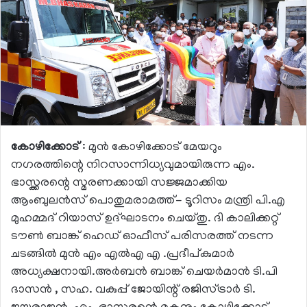
കോഴിക്കോട്
: മുൻ കോഴിക്കോട് മേയറും
നഗരത്തിന്റെ നിറസാന്നിധ്യവുമായിരുന്ന എം.
ഭാസ്ക്കരന്റെ സ്മരണക്കായി സജ്ജമാക്കിയ
ആംബുലൻസ് പൊതുമരാമത്ത്- ടൂറിസം മന്ത്രി പി.എ
മുഹമ്മദ് റിയാസ് ഉദ്ഘാടനം ചെയ്തു. ദി കാലിക്കറ്റ്
ടൗൺ ബാങ്ക് ഹെഡ് ഓഫീസ് പരിസരത്ത് നടന്ന
ചടങ്ങിൽ മുൻ എം എൽഎ എ .പ്രദീപ്കുമാർ
അധ്യക്ഷനായി.അർബൻ ബാങ്ക് ചെയർമാൻ ടി.പി
ദാസൻ , സഹ. വകുപ്പ് ജോയിന്റ് രജിസ്ട്രാർ ടി.