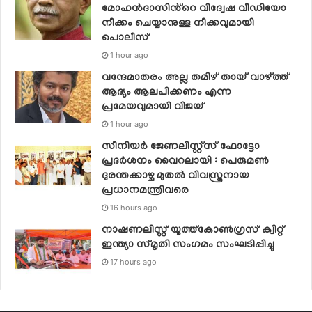
മോഹൻദാസിൻ്റെ വിദ്വേഷ വീഡിയോ
നീക്കം ചെയ്യാനുള്ള നീക്കവുമായി
പൊലീസ്
1 hour ago
വന്ദേമാതരം അല്ല തമിഴ് തായ് വാഴ്ത്ത്
ആദ്യം ആലപിക്കണം എന്ന
പ്രമേയവുമായി വിജയ്
1 hour ago
സീനിയര്‍ ജേണലിസ്റ്റ്‌സ് ഫോട്ടോ
പ്രദര്‍ശനം വൈറലായി : പെരുമണ്‍
ദുരന്തക്കാഴ്ച മുതല്‍ വിവസ്ത്രനായ
പ്രധാനമന്ത്രിവരെ
16 hours ago
നാഷണലിസ്റ്റ് യൂത്ത്കോൺഗ്രസ് ക്വിറ്റ്
ഇന്ത്യാ സ്‌മൃതി സംഗമം സംഘടിപ്പിച്ചു
17 hours ago