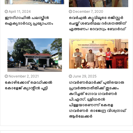
April 11, 2024
December 7, 2020
ഈദ്ഗാഹിൽ പലസ്തീൻ
വെര്‍ച്വല്‍ ക്യൂവിലൂടെ രജിസ്റ്റര്‍
ഐക്യദാർഡ്യ പ്രഖ്യാപനം
ചെയ്ത് ശബരിമല ദര്‍ശനത്തിന്
എത്തണം: ദേവസ്വം ബോര്‍ഡ്
November 2, 2021
June 29, 2025
കോഴിക്കോട് മെഡിക്കല്‍
ഗവർണർമാർക്ക് പുതിയൊരു
കോളേജ് ക്യാന്റീന്‍ പൂട്ടി
പ്രവർത്തനരീതിക്ക് തുടക്കം
കുറിച്ചത് ഗോവ ഗവർണർ
പി.എസ്. ശ്രീധരൻ
പിള്ളയാണെന്ന് കേരള
ഗവർണർ രാജേന്ദ്ര വിശ്വനാഥ്
ആർലേക്കർ