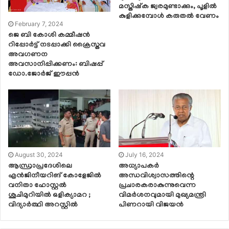
മസ്തിഷ്‌ക ജ്വരമുണ്ടാക്കും, പൂളില്‍
കുളിക്കുമ്പോള്‍ കരുതല്‍ വേണം
February 7, 2024
ജെ ബി കോശി കമ്മീഷൻ
റിപ്പോർട്ട് നടപ്പാക്കി ക്രൈസ്തവ
അവഗണന
അവസാനിപ്പിക്കണം: ബിഷപ്പ്
ഡോ.ജോർജ് ഈപ്പൻ
August 30, 2024
July 16, 2024
ആന്ധ്രാപ്രദേശിലെ
അധ്യാപകര്‍
എന്‍ജിനീയറിങ് കോളേജില്‍
അന്ധവിശ്വാസത്തിന്റെ
വനിതാ ഹോസ്റ്റല്‍
പ്രചാരകരാകുന്നുവെന്ന
ശുചിമുറിയില്‍ ഒളിക്യാമറ ;
വിമര്‍ശനവുമായി മുഖ്യമന്ത്രി
വിദ്യാര്‍ത്ഥി അറസ്റ്റില്‍
പിണറായി വിജയന്‍