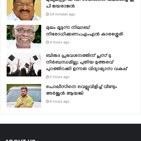
പി ജയരാജന്‍
54 minutes ago
മുഖം മൂടുന്ന നിഖാബ്
നിരോധിക്കണം;എംഎൻ കാരശ്ശേരി
4 hours ago
ബിരുദ പ്രവേശനത്തിന് പ്ലസ് ടു
നിര്‍ബന്ധമില്ല; പുതിയ ഉത്തരവ്
പുറത്തിറക്കി ഉന്നത വിദ്യാഭ്യാസ വകുപ്പ്
5 hours ago
പൊലീസിനെ വെല്ലുവിളിച്ച് വീണ്ടും
അർജുൻ ആയങ്കി
6 hours ago