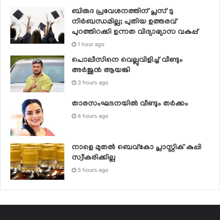
ബിരുദ പ്രവേശനത്തിന് പ്ലസ് ടു
നിര്‍ബന്ധമില്ല; പുതിയ ഉത്തരവ്
പുറത്തിറക്കി ഉന്നത വിദ്യാഭ്യാസ വകുപ്പ്
1 hour ago
പൊലീസിനെ വെല്ലുവിളിച്ച് വീണ്ടും
അർജുൻ ആയങ്കി
3 hours ago
താരസംഘടനയില്‍ വീണ്ടും തര്‍ക്കം
4 hours ago
നാളെ മുതല്‍ ബെവ്കോ പ്ലാസ്റ്റിക് കുപ്പി
സ്വീകരിക്കില്ല
5 hours ago