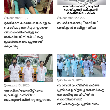
December 12, 2021
December 29, 2022
ദുരഭിമാന കൊലപാതക ശ്രമം
ബഫർസോൺ ; “മാപ്പിൽ ”
വെള്ളിമാടുകുന്നിലും: പ്രണയ
വഞ്ചിച്ചാൽ മാപ്പില്ല – കിഫ
വിവാഹത്തിന് പിന്തുണ
നൽകിയതിന് സി പി ഐ
പ്രവർത്തകനെ ക്രൂരമായി
അക്രമിച്ചു
October 3, 2020
August 13, 2020
ബാബറി മസ്ജിദ് തകർത്ത
പ്രതികളെ വിട്ടയച്ച സി.ബി.ഐ
കോവിഡ് പോസിറ്റിവായ
കോടതിയുടെ വിധിയിൽ
യുവതിയ്ക്ക് കനിവ് 108
കൊയിലാണ്ടിൽ
ആംബുലന്‍സില്‍ സുഖപ്രസവം
സി.പി.ഐ.എം പ്രതിഷേധം