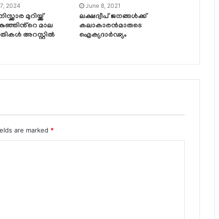
7, 2024
June 8, 2021
്ക്കാര മുറിയ്ക്ക്
ലക്ഷദ്വീപ് ജനങ്ങൾക്ക്
കുഞ്ഞിൻ്റെ മാല
കലാകാരൻമാരുടെ
പതികൾ അറസ്റ്റിൽ
ഐക്യദാർഢ്യം
ields are marked
*