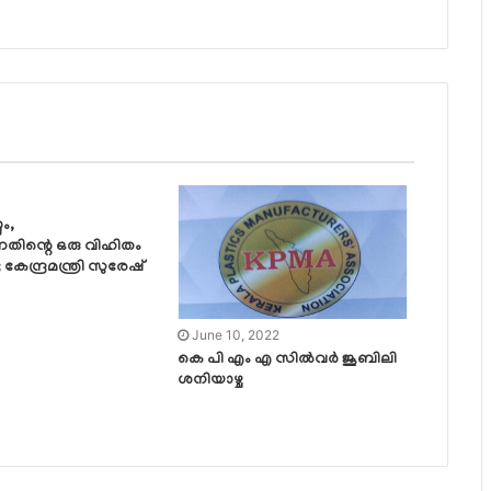
ും,
്നതിന്റെ ഒരു വിഹിതം
 കേന്ദ്രമന്ത്രി സുരേഷ്
June 10, 2022
കെ പി എം എ സിൽവർ ജൂബിലി
ശനിയാഴ്ച