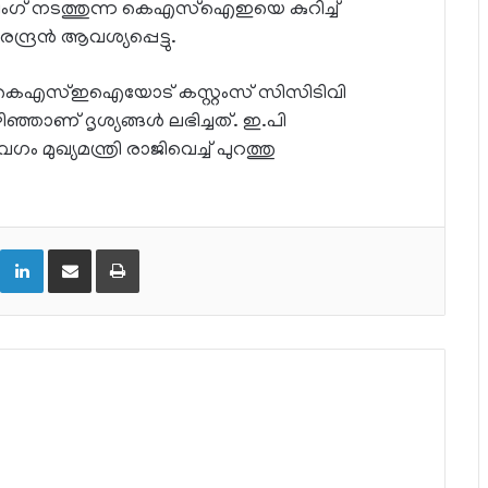
ിംഗ് നടത്തുന്ന കെഎസ്‌ഐഇയെ കുറിച്ച്
രന്‍ ആവശ്യപ്പെട്ടു.
ള്ള കെഎസ്ഇഐയോട് കസ്റ്റംസ് സിസിടിവി
കഴിഞ്ഞാണ് ദൃശ്യങ്ങള്‍ ലഭിച്ചത്. ഇ.പി
മുഖ്യമന്ത്രി രാജിവെച്ച് പുറത്തു
LinkedIn
Share via Email
Print