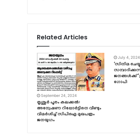
Related Articles
July 4, 2024
‘സിനിമ ചെയ്യ
സമ്പാദിക്കുന
ജനങ്ങള്‍ക്ക്’;
ഗോപി
September 24, 2024
തൃശൂര്‍ പൂരം കലക്കല്‍:
അന്വേഷണ റിപ്പോര്‍ട്ടിനെ വീണ്ടും
വിമര്‍ശിച്ച് സിപിഐ മുഖപത്രം
ജനയുഗം