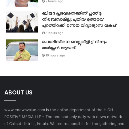
7 hours ago
ബിരുദ പ്രവേശനത്തിന് പ്ലസ് ടു
നിര്‍ബന്ധമില്ല; പുതിയ ഉത്തരവ്
പുറത്തിറക്കി ഉന്നത വിദ്യാഭ്യാസ വകുപ്പ്
8 hours ago
പൊലീസിനെ വെല്ലുവിളിച്ച് വീണ്ടും
അർജുൻ ആയങ്കി
10 hours ago
ABOUT US
www.enewsvalue.com is the online department of the HIGH
POSITIVE MEDIA LLP – The one and only daily web news network
of Calicut district, Kerala. We are responsible for the gathering and