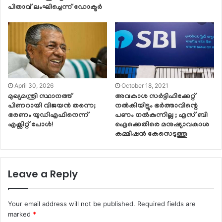
പിതാവ് ലംഘിച്ചെന്ന് ഡോക്ടര്‍
April 30, 2026
October 18, 2021
മുഖ്യമന്ത്രി സ്ഥാനത്ത്
അവകാശ സർട്ടിഫിക്കേറ്റ്
പിണറായി വിജയൻ തന്നെ;
നൽകിയിട്ടും ഭർത്താവിന്റെ
ഭരണം യുഡിഎഫിനെന്ന്
പണം നൽകുന്നില്ല ; എസ് ബി
എക്സിറ്റ് പോൾ!
ഐക്കെതിരെ മനുഷ്യാവകാശ
കമ്മീഷൻ കേസെടുത്തു
Leave a Reply
Your email address will not be published.
Required fields are
marked
*