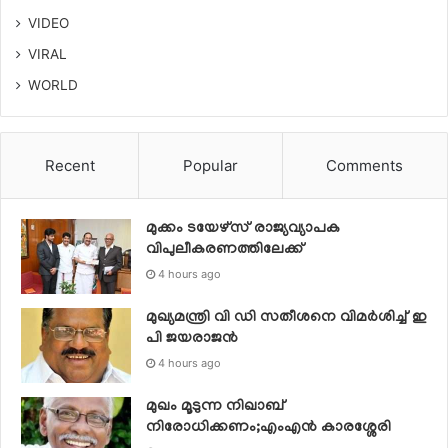
VIDEO
VIRAL
WORLD
Recent
Popular
Comments
മുക്കം ടയേഴ്സ് രാജ്യവ്യാപക
വിപുലീകരണത്തിലേക്ക്
4 hours ago
മുഖ്യമന്ത്രി വി ഡി സതീശനെ വിമര്‍ശിച്ച് ഇ
പി ജയരാജന്‍
4 hours ago
മുഖം മൂടുന്ന നിഖാബ്
നിരോധിക്കണം;എംഎൻ കാരശ്ശേരി