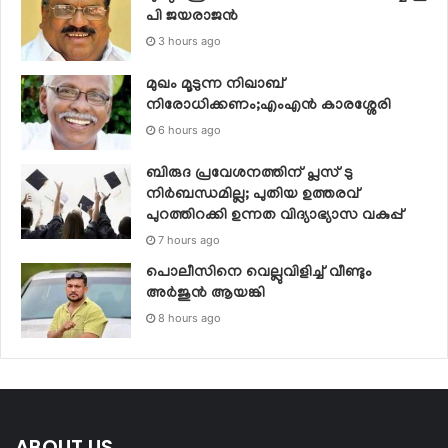
പി ജയരാജന്‍
3 hours ago
മുഖം മൂടുന്ന നിഖാബ്
നിരോധിക്കണം;എംഎൻ കാരശ്ശേരി
6 hours ago
ബിരുദ പ്രവേശനത്തിന് പ്ലസ് ടു
നിര്‍ബന്ധമില്ല; പുതിയ ഉത്തരവ്
പുറത്തിറക്കി ഉന്നത വിദ്യാഭ്യാസ വകുപ്പ്
7 hours ago
പൊലീസിനെ വെല്ലുവിളിച്ച് വീണ്ടും
അർജുൻ ആയങ്കി
8 hours ago
ABOUT US