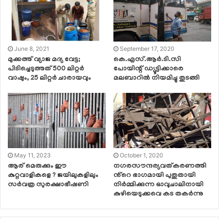
June 8, 2021
September 17, 2020
മുക്കത്ത് വ്യാജ മദ്യ വേട്ട;
കെ.എസ്.ആര്‍.ടി.സി
പിടിച്ചെടുത്തത് 500 ലിറ്റർ
പോയിന്റ് ഡ്യൂട്ടിക്കാരെ
വാഷും, 25 ലിറ്റർ ചാരായവും
മലബാറില്‍ നിയമിച്ചു തുടങ്ങി
May 11, 2023
October 1, 2020
ആര് മെരുക്കും ഈ
നഗരസൗന്ദര്യവത്കരണത്തി
കുറ്റവാളികളെ ? ജയിലുകളിലും
ൻ്റെ ഭാഗമായി പുതുതായി
സര്‍വത്ര സുരക്ഷാഭീഷണി
നിർമ്മിക്കുന്ന ഓവുചാലിനായി
കുഴിയെടുക്കവെ കട തകർന്നു