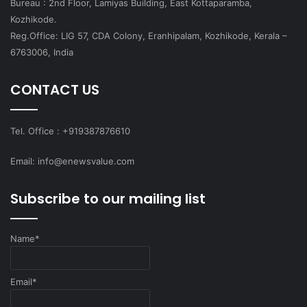
Bureau : 2nd Floor, Lamiyas Building, East Kottaparamba,
Kozhikode.
Reg.Office: LIG 57, CDA Colony, Eranhipalam, Kozhikode, Kerala –
6763006, India
CONTACT US
Tel. Office : +919387876610
Email: info@enewsvalue.com
Subscribe to our mailing list
Name*
Email*