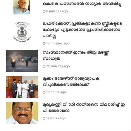
കെ.കെ പത്മനാഭൻ നമ്പ്യാർ അന്തരിച്ചു
8 minutes ago
ലഹരിക്കേസ് ;പ്രതികളാകുന്ന സ്ത്രീകളുടെ
ഫോട്ടോ എടുക്കാനോ പ്രചരിപ്പിക്കാനോ
പാടില്ല
15 minutes ago
സംസ്ഥാനത്ത് ഇന്നും തീവ്ര മഴയ്ക്ക്
സാധ്യത
29 minutes ago
മുക്കം ടയേഴ്സ് രാജ്യവ്യാപക
വിപുലീകരണത്തിലേക്ക്
16 hours ago
മുഖ്യമന്ത്രി വി ഡി സതീശനെ വിമര്‍ശിച്ച് ഇ
പി ജയരാജന്‍
17 hours ago