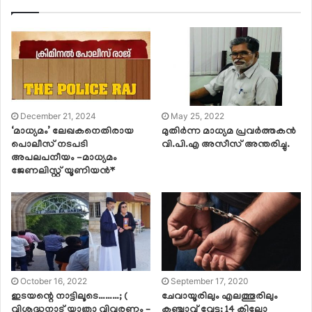
December 21, 2024
May 25, 2022
‘മാധ്യമം’ ലേഖകനെതിരായ​
മുതിർന്ന മാധ്യമ പ്രവർത്തകൻ
പൊലീസ് നടപടി
വി.പി.എ അസീസ് അന്തരിച്ചു.
അപലപനീയം -മാധ്യമം ​
ജേണലിസ്റ്റ് യൂണിയൻ*
October 16, 2022
September 17, 2020
ഇടയന്റെ നാട്ടിലൂടെ………; (
ചേവായൂരിലും എലത്തൂരിലും
വിശുദ്ധനാട് യാത്രാ വിവരണം –
കഞ്ചാവ് വേട്ട; 14 കിലോ