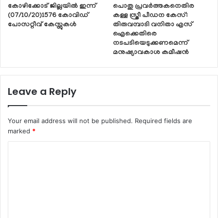
കോഴിക്കോട് ജില്ലയിൽ ഇന്ന്
പൊതു പ്രവർത്തകനെതിര
(07/10/20)1576 കോവിഡ്
കള്ള സ്ത്രീ പീഡന കേസ്:
പോസറ്റീവ് കേസ്സുകൾ
തിരുവമ്പാടി വനിതാ എസ്
ഐക്കെതിരെ
നടപടിയെടുക്കണമെന്ന്
മനുഷ്യാവകാശ കമീഷൻ
Leave a Reply
Your email address will not be published.
Required fields are
marked
*