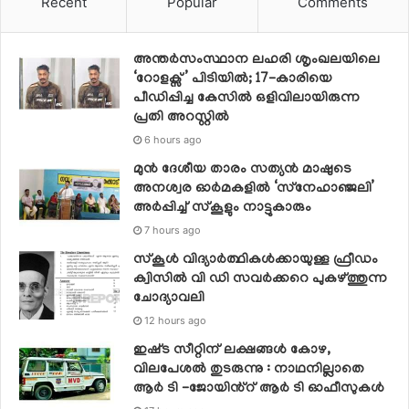
Recent
Popular
Comments
അന്തർസംസ്ഥാന ലഹരി ശൃംഖലയിലെ
‘റോളക്സ്’ പിടിയിൽ; 17-കാരിയെ
പീഡിപ്പിച്ച കേസിൽ ഒളിവിലായിരുന്ന
പ്രതി അറസ്റ്റിൽ
6 hours ago
മുൻ ദേശീയ താരം സത്യൻ മാഷുടെ
അനശ്വര ഓർമകളിൽ ‘സ്‌നേഹാഞ്ജലി’
അർപ്പിച്ച് സ്കൂളും നാട്ടുകാരും
7 hours ago
സ്‌കൂള്‍ വിദ്യാര്‍ത്ഥികള്‍ക്കായുള്ള ഫ്രീഡം
ക്വിസില്‍ വി ഡി സവര്‍ക്കറെ പുകഴ്ത്തുന്ന
ചോദ്യാവലി
12 hours ago
ഇഷ്‌ട സീറ്റിന് ലക്ഷങ്ങൾ കോഴ,
വിലപേശൽ തുടരുന്നു : നാഥനില്ലാതെ
ആർ ടി -ജോയിൻ്റ് ആർ ടി ഓഫീസുകൾ