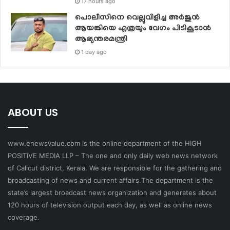
17 hours ago
പൊലീസിനെ വെല്ലുവിളിച്ച അര്‍ജുന്‍
ആയങ്കിയെ എത്രയും വേഗം പിടികൂടാന്‍
ആഭ്യന്തരമന്ത്രി
1 day ago
ABOUT US
www.enewsvalue.com is the online department of the HIGH
POSITIVE MEDIA LLP – The one and only daily web news network
of Calicut district, Kerala. We are responsible for the gathering and
broadcasting of news and current affairs.The department is the
state’s largest broadcast news organization and generates about
120 hours of television output each day, as well as online news
coverage.