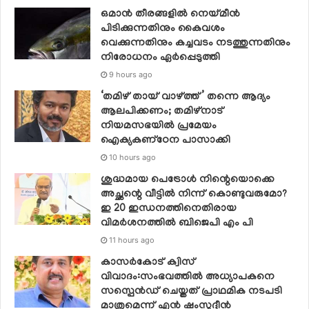
ഒമാന്‍ തീരങ്ങളില്‍ നെയ്മീന്‍
പിടിക്കുന്നതിനും കൈവശം
വെക്കുന്നതിനും കച്ചവടം നടത്തുന്നതിനും
നിരോധനം ഏര്‍പ്പെടുത്തി
9 hours ago
‘തമിഴ് തായ് വാഴ്ത്ത്’ തന്നെ ആദ്യം
ആലപിക്കണം; തമിഴ്നാട്
നിയമസഭയില്‍ പ്രമേയം
ഐക്യകണ്‌ഠേന പാസാക്കി
10 hours ago
ശുദ്ധമായ പെട്രോള്‍ നിന്റെയൊക്കെ
അച്ഛന്റെ വീട്ടില്‍ നിന്ന് കൊണ്ടുവരുമോ?
ഇ 20 ഇന്ധനത്തിനെതിരായ
വിമര്‍ശനത്തില്‍ ബിജെപി എം പി
11 hours ago
കാസർകോട് ക്വിസ്
വിവാദം:സംഭവത്തിൽ അധ്യാപകനെ
സസ്പെൻഡ് ചെയ്തത് പ്രാഥമിക നടപടി
മാത്രമെന്ന് എൻ ഷംസുദ്ദീൻ