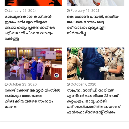
January 25, 2024
February 15, 2021
മനുഷ്യാവകാശ കമ്മീഷൻ
കെ ഫോണ്‍ പദ്ധതി, ദേശീയ
ഇടപെടൽ: യുവതിയുടെ
ജലപാത ഒന്നാം ഘട്ട
ആത്മഹത്യ; പ്രതിക്കെതിരെ
ഉദ്ഘാടനം മുഖ്യമന്ത്രി
പട്ടികജാതി പീഡന വകുപ്പും
നിര്‍വഹിച്ചു
ചേർത്തു
October 23, 2020
October 7, 2020
കോഴിക്കോട് ആസ്റ്റര്‍ മിംസില്‍
സ്വപ്‌ന, സന്ദീപ്, സരിത്ത്
അര്‍ബുദ രോഗത്തെ
എന്നിവര്‍ക്കെതിരെ 23 പേജ്
കീഴടക്കിയവരുടെ സംഗമം
കുറ്റപത്രം, ജാമ്യ ഹര്‍ജി
നടന്നു
പരിഗണിക്കാനിരിക്കെയാണ്
എന്‍ഫോഴ്‌സ്‌മെന്റ് നീക്കം