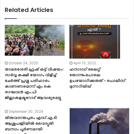
Related Articles
October 24, 2025
April 15, 2022
താമരശേരി ഫ്രഷ് കട്ട് വിഷയം:
ഹസാഡ് ലൈറ്റ്
സർവ്വ കക്ഷി യോഗം വിളിച്ച്
തോന്നുംപോലെ
ചേർത്ത് പ്രശ്ന പരിഹാരം
ഉപയോഗിക്കരുത് – പൊലീസ്
കാണണമെന്ന് എം കെ
മുന്നറിയിപ്പ്
രാഘവൻ എം.പി
ജില്ലാകളക്ടറോട് ആവശ്യപ്പെട്ടു
September 30, 2024
തിരുവനന്തപുരം എസ്.എ.ടി
ആശുപത്രിയില്‍ വൈദ്യുതി
ബന്ധം പൂര്‍ണമായി