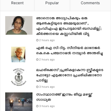
Recent
Popular
Comments
ഞാനൊരു അധ്യാപികയും ഒരു
ആണ്‍കുട്ടിയുടെ അമ്മയുമാണ് ,
എംഡിഎംഎ ഇടപാടുമായി ബന്ധമില്ല’;
കീര്‍ത്തനയെ കസ്റ്റഡിയില്‍ വിട്ടു
2 hours ago
എൽ ഐ സി റിട്ട. സീനിയർ മാനേജർ
കെ.കെ പത്മനാഭൻ നമ്പ്യാർ അന്തരിച്ചു
2 hours ago
ലഹരിക്കേസ് ;പ്രതികളാകുന്ന സ്ത്രീകളുടെ
ഫോട്ടോ എടുക്കാനോ പ്രചരിപ്പിക്കാനോ
പാടില്ല
3 hours ago
സംസ്ഥാനത്ത് ഇന്നും തീവ്ര മഴയ്ക്ക്
സാധ്യത
3 hours ago