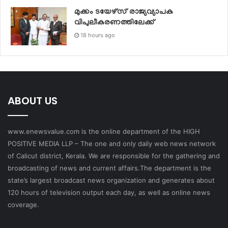
മുക്കം ടയേഴ്സ് രാജ്യവ്യാപക
വിപുലീകരണത്തിലേക്ക്
18 hours ago
ABOUT US
www.enewsvalue.com is the online department of the HIGH
POSITIVE MEDIA LLP – The one and only daily web news network
of Calicut district, Kerala. We are responsible for the gathering and
broadcasting of news and current affairs.The department is the
state’s largest broadcast news organization and generates about
120 hours of television output each day, as well as online news
coverage.