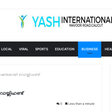
LOCAL
VIRAL
SPORTS
EDUCATION
BUSINESS
HEA
േഷനുമായി ഡെയ്ലിഹണ്ട്
െയ്ലിഹണ്ട്
0
Less than a minute