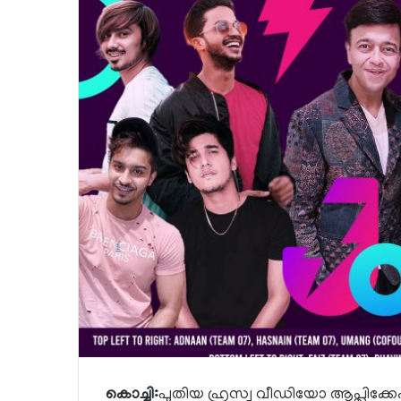
കൊച്ചി:
പുതിയ ഹ്രസ്വ വീഡിയോ ആപ്ലിക്കേ