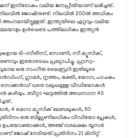
വേര്‍ഷന് ഇനിടോകം വലിയ ജനപ്രീതിയാണ് ലഭിച്ചത്.
ിലവില്‍ ജോഷിനുണ്ട്. നിലവില്‍ 200ല്‍ അധികം
യി അംഗമായിട്ടുള്ളത്. ഇന്ത്യയിലെ ഏറ്റവും വലിയ
മലയാളം ഉള്‍പ്പെടെ പത്തിലധികം ഇന്ത്യന്‍
ുകളായ ടി-സീരീസ്, സോണി, സീ മ്യൂസിക്,
ും ഇതോടെപ്പം പ്രഖ്യാപിച്ചു. ഹ്രസ്വ-
ലവുമായ ഒരു സംഗീത ലൈബ്രറി ഇതിലൂടെ
െന്‍ഡിംഗ്, ഗ്ലാമര്‍, നൃത്തം, ഭക്തി, യോഗ, പാചകം
 സെക്കന്‍ഡ് വരെ വലുപ്പമുള്ള വീഡിയോകള്‍
ന്‍ കഴിയും. ബീറ്റാ ഘട്ടത്തില്‍ അവസാന 45
്ചത്.
‍മാര്‍, 4 മെഗാ മ്യൂസിക് ലേബലുകള്‍, 50
ിദിനം ഒരു ബില്ല്യണിലധികം വീഡിയോ പ്ലേകള്‍,
വ ഉപയോക്താക്കള്‍, അഞ്ച് ദശലക്ഷം യൂസര്‍
ാണ് ജോഷ് നേടിയത്.പ്രതിദിനം 21 മിനിറ്റ്