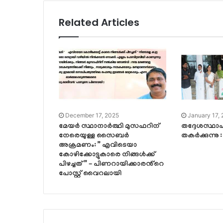
Related Articles
December 17, 2025
January 17,
മേയർ സ്ഥാനാർത്ഥി മുസഫറിന്
തദ്ദേശസ്ഥാ
നേരെയുള്ള സൈബർ
തകർക്കുന്നു 
അക്രമണം: ” എവിടെയാ
കോഴിക്കോട്ടുകാരെ നിങ്ങൾക്ക്
പിഴച്ചത് ” – പിണറായിക്കാരൻ്റെ
പോസ്റ്റ് വൈറലായി