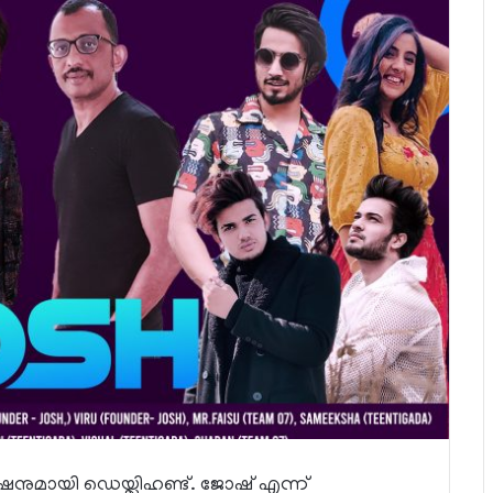
ഷനുമായി ഡെയ്ലിഹണ്ട്. ജോഷ് എന്ന്