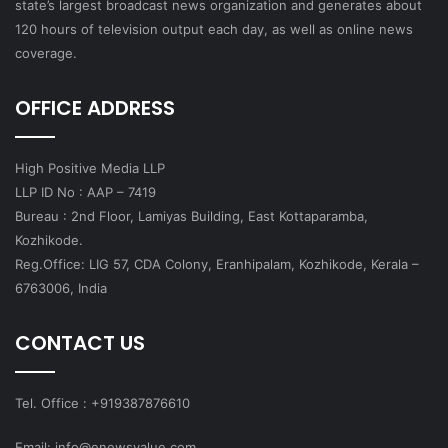
state’s largest broadcast news organization and generates about
120 hours of television output each day, as well as online news
coverage.
OFFICE ADDRESS
High Positive Media LLP
LLP ID No : AAP – 7419
Bureau : 2nd Floor, Lamiyas Building, East Kottaparamba,
Kozhikode.
Reg.Office: LIG 57, CDA Colony, Eranhipalam, Kozhikode, Kerala –
6763006, India
CONTACT US
Tel. Office : +919387876610
Email: info@enewsvalue.com