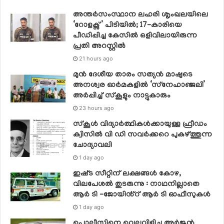
അന്തർസംസ്ഥാന ലഹരി ശൃംഖലയിലെ
‘റോളക്സ്’ പിടിയിൽ; 17-കാരിയെ
പീഡിപ്പിച്ച കേസിൽ ഒളിവിലായിരുന്ന
പ്രതി അറസ്റ്റിൽ
21 hours ago
മുൻ ദേശീയ താരം സത്യൻ മാഷുടെ
അനശ്വര ഓർമകളിൽ ‘സ്‌നേഹാഞ്ജലി’
അർപ്പിച്ച് സ്കൂളും നാട്ടുകാരും
23 hours ago
സ്‌കൂള്‍ വിദ്യാര്‍ത്ഥികള്‍ക്കായുള്ള ഫ്രീഡം
ക്വിസില്‍ വി ഡി സവര്‍ക്കറെ പുകഴ്ത്തുന്ന
ചോദ്യാവലി
1 day ago
ഇഷ്‌ട സീറ്റിന് ലക്ഷങ്ങൾ കോഴ,
വിലപേശൽ തുടരുന്നു : നാഥനില്ലാതെ
ആർ ടി -ജോയിൻ്റ് ആർ ടി ഓഫീസുകൾ
1 day ago
പൊലീസിനെ വെല്ലുവിളിച്ച അര്‍ജുന്‍