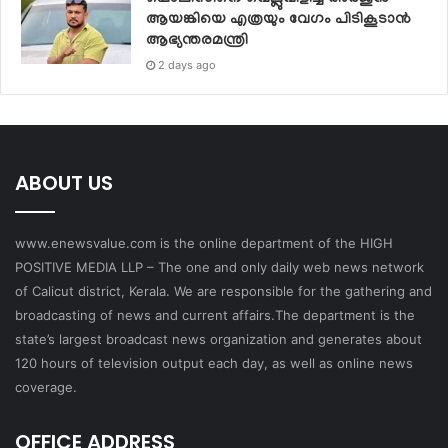
ആയങ്കിയെ എത്രയും വേഗം പിടികൂടാന്‍
ആഭ്യന്തരമന്ത്രി
2 days ago
ABOUT US
www.enewsvalue.com is the online department of the HIGH
POSITIVE MEDIA LLP – The one and only daily web news network
of Calicut district, Kerala. We are responsible for the gathering and
broadcasting of news and current affairs.The department is the
state’s largest broadcast news organization and generates about
120 hours of television output each day, as well as online news
coverage.
OFFICE ADDRESS