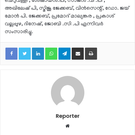
ചെറുവള്ളി , ശേഷായന്‍.പി, സാജന്‍ .വി .പി ,
അഖിലേഷ് പി, സ്മിജു ജേക്കബ്, വിന്‍സെന്റ്, ഡോ. ജയ്
മോന്‍ പി. ജേക്കബ്, പ്രമോദ് മാല്യങ്കര , പ്രകാശ്
വല്ലപ്പുഴ, ദിനേഷ്, ജോബി .സി .പി എന്നിവര്‍
സംസാരിച്ചു.
LinkedIn
WhatsApp
Telegram
Share via Email
Print
Reporter
Website