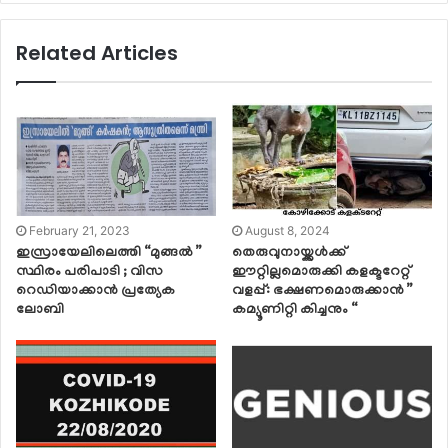
Related Articles
February 21, 2023
August 8, 2024
ഇസ്രായേലിലെത്തി “മുങ്ങൽ ”
തെരുവുനായ്ക്കൾക്ക്
സ്ഥിരം പരിപാടി ; വിസ
ഈറ്റില്ലമൊരുക്കി കളക്ടറേറ്റ്
റെഡിയാക്കാൻ പ്രത്യേക
വളപ്പ്: ഭക്ഷണമൊരുക്കാൻ ”
ലോബി
കമ്യൂണിറ്റി കിച്ചനും “