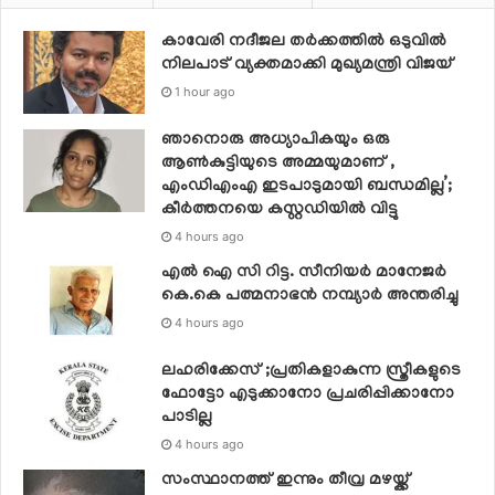
കാവേരി നദീജല തര്‍ക്കത്തില്‍ ഒടുവില്‍
നിലപാട് വ്യക്തമാക്കി മുഖ്യമന്ത്രി വിജയ്
1 hour ago
ഞാനൊരു അധ്യാപികയും ഒരു
ആണ്‍കുട്ടിയുടെ അമ്മയുമാണ് ,
എംഡിഎംഎ ഇടപാടുമായി ബന്ധമില്ല’;
കീര്‍ത്തനയെ കസ്റ്റഡിയില്‍ വിട്ടു
4 hours ago
എൽ ഐ സി റിട്ട. സീനിയർ മാനേജർ
കെ.കെ പത്മനാഭൻ നമ്പ്യാർ അന്തരിച്ചു
4 hours ago
ലഹരിക്കേസ് ;പ്രതികളാകുന്ന സ്ത്രീകളുടെ
ഫോട്ടോ എടുക്കാനോ പ്രചരിപ്പിക്കാനോ
പാടില്ല
4 hours ago
സംസ്ഥാനത്ത് ഇന്നും തീവ്ര മഴയ്ക്ക്