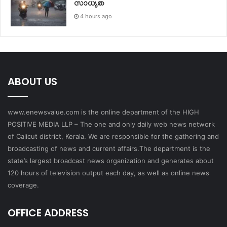
സാധ്യത
4 hours ago
ABOUT US
www.enewsvalue.com is the online department of the HIGH
POSITIVE MEDIA LLP – The one and only daily web news network
of Calicut district, Kerala. We are responsible for the gathering and
broadcasting of news and current affairs.The department is the
state’s largest broadcast news organization and generates about
120 hours of television output each day, as well as online news
coverage.
OFFICE ADDRESS