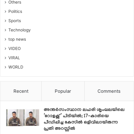
Others
Politics
Sports
Technology
top news
VIDEO
VIRAL
WORLD
Recent
Popular
Comments
അന്തർസംസ്ഥാന ലഹരി ശൃംഖലയിലെ
‘റോളക്സ്’ പിടിയിൽ; 17-കാരിയെ
പീഡിപ്പിച്ച കേസിൽ ഒളിവിലായിരുന്ന
പ്രതി അറസ്റ്റിൽ