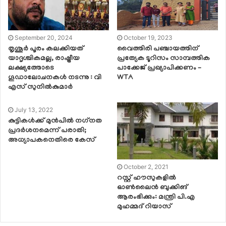
September 20, 2024
October 19, 2023
തൃശൂര്‍ പൂരം കലക്കിയത്
വൈത്തിരി പഞ്ചായത്തിന്
യാദൃശ്ചികമല്ല, രാഷ്ട്രീയ
പ്രത്യേക ടൂറിസം സാമ്പത്തിക
ലക്ഷ്യത്തോടെ
പാക്കേജ് പ്രഖ്യാപിക്കണം –
ഗൂഡാലോചനകള്‍ നടന്നു : വി
WTA
എസ് സുനില്‍കുമാര്‍
July 13, 2022
കുട്ടികൾക്ക് മുൻപിൽ നഗ്‌നത
പ്രദർശനമെന്ന് പരാതി;
അധ്യാപകനെതിരെ കേസ്
October 2, 2021
റസ്റ്റ് ഹൗസുകളിൽ
ഓൺലൈൻ ബുക്കിങ്
ആരംഭിക്കും: മന്ത്രി പി.എ
മുഹമ്മദ് റിയാസ്