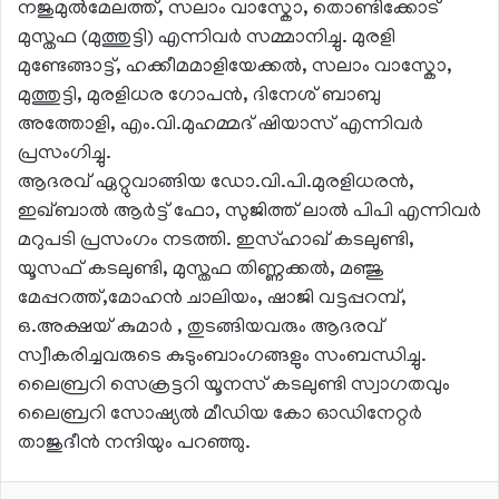
നജുമുൽമേലത്ത്, സലാം വാസ്കോ, തൊണ്ടിക്കോട്
മുസ്തഫ (മുത്തുട്ടി) എന്നിവർ സമ്മാനിച്ചു. മുരളി
മുണ്ടേങ്ങാട്ട്, ഹക്കീമമാളിയേക്കൽ, സലാം വാസ്കോ,
മുത്തുട്ടി, മുരളിധര ഗോപൻ, ദിനേശ് ബാബു
അത്തോളി, എം.വി.മുഹമ്മദ് ഷിയാസ് എന്നിവർ
പ്രസംഗിച്ചു.
ആദരവ് ഏറ്റുവാങ്ങിയ ഡോ.വി.പി.മുരളിധരൻ,
ഇഖ്ബാൽ ആർട്ട് ഫോ, സുജിത്ത് ലാൽ പിപി എന്നിവർ
മറുപടി പ്രസംഗം നടത്തി. ഇസ്ഹാഖ് കടലുണ്ടി,
യൂസഫ് കടലുണ്ടി, മുസ്തഫ തിണ്ണക്കൽ, മഞ്ജു
മേപ്പറത്ത്,മോഹൻ ചാലിയം, ഷാജി വട്ടപ്പറമ്പ്,
ഒ.അക്ഷയ് കുമാർ , തുടങ്ങിയവരും ആദരവ്
സ്വീകരിച്ചവരുടെ കുടുംബാംഗങ്ങളും സംബന്ധിച്ചു.
ലൈബ്രറി സെക്രട്ടറി യൂനസ് കടലുണ്ടി സ്വാഗതവും
ലൈബ്രറി സോഷ്യൽ മീഡിയ കോ ഓഡിനേറ്റർ
താജുദീൻ നന്ദിയും പറഞ്ഞു.