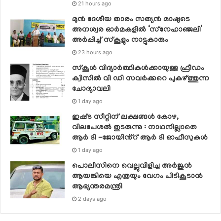
21 hours ago
മുൻ ദേശീയ താരം സത്യൻ മാഷുടെ
അനശ്വര ഓർമകളിൽ ‘സ്‌നേഹാഞ്ജലി’
അർപ്പിച്ച് സ്കൂളും നാട്ടുകാരും
23 hours ago
സ്‌കൂള്‍ വിദ്യാര്‍ത്ഥികള്‍ക്കായുള്ള ഫ്രീഡം
ക്വിസില്‍ വി ഡി സവര്‍ക്കറെ പുകഴ്ത്തുന്ന
ചോദ്യാവലി
1 day ago
ഇഷ്‌ട സീറ്റിന് ലക്ഷങ്ങൾ കോഴ,
വിലപേശൽ തുടരുന്നു : നാഥനില്ലാതെ
ആർ ടി -ജോയിൻ്റ് ആർ ടി ഓഫീസുകൾ
1 day ago
പൊലീസിനെ വെല്ലുവിളിച്ച അര്‍ജുന്‍
ആയങ്കിയെ എത്രയും വേഗം പിടികൂടാന്‍
ആഭ്യന്തരമന്ത്രി
2 days ago