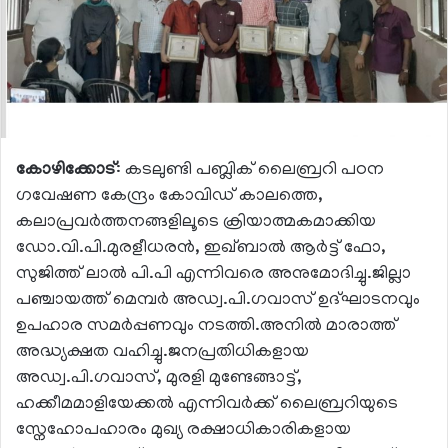
കോഴിക്കോട്
: കടലുണ്ടി പബ്ലിക് ലൈബ്രറി പഠന
ഗവേഷണ കേന്ദ്രം കോവിഡ് കാലത്തെ,
കലാപ്രവർത്തനങ്ങളിലൂടെ ക്രിയാത്മകമാക്കിയ
ഡോ.വി.പി.മുരളീധരൻ, ഇഖ്ബാൽ ആർട്ട് ഫോ,
സുജിത്ത് ലാൽ പി.പി എന്നിവരെ അനുമോദിച്ചു.ജില്ലാ
പഞ്ചായത്ത് മെമ്പർ അഡ്വ.പി.ഗവാസ് ഉദ്ഘാടനവും
ഉപഹാര സമർപ്പണവും നടത്തി.അനിൽ മാരാത്ത്
അദ്ധ്യക്ഷത വഹിച്ചു.ജനപ്രതിധികളായ
അഡ്വ.പി.ഗവാസ്, മുരളി മുണ്ടേങ്ങാട്ട്,
ഹക്കീമമാളിയേക്കൽ എന്നിവർക്ക് ലൈബ്രറിയുടെ
സ്നേഹോപഹാരം മുഖ്യ രക്ഷാധികാരികളായ