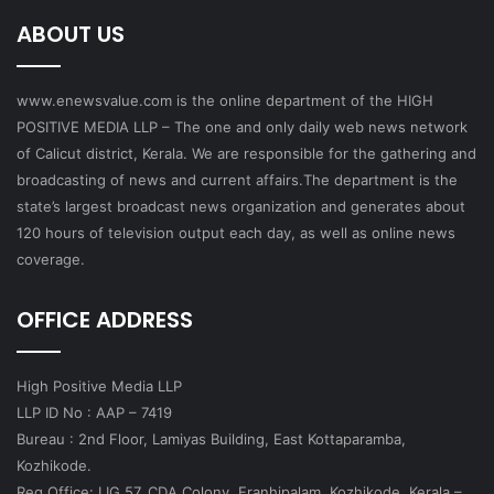
ABOUT US
www.enewsvalue.com is the online department of the HIGH
POSITIVE MEDIA LLP – The one and only daily web news network
of Calicut district, Kerala. We are responsible for the gathering and
broadcasting of news and current affairs.The department is the
state’s largest broadcast news organization and generates about
120 hours of television output each day, as well as online news
coverage.
OFFICE ADDRESS
High Positive Media LLP
LLP ID No : AAP – 7419
Bureau : 2nd Floor, Lamiyas Building, East Kottaparamba,
Kozhikode.
Reg.Office: LIG 57, CDA Colony, Eranhipalam, Kozhikode, Kerala –