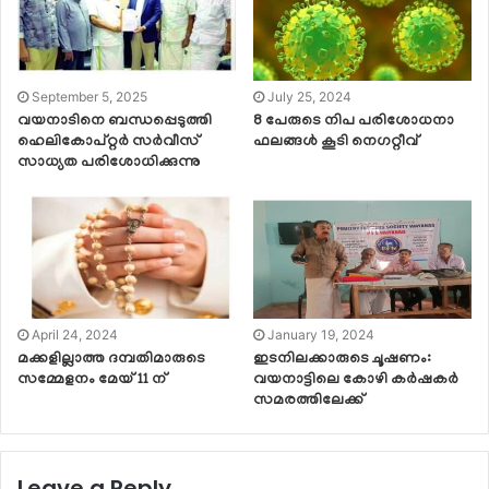
September 5, 2025
July 25, 2024
വയനാടിനെ ബന്ധപ്പെടുത്തി
8 പേരുടെ നിപ പരിശോധനാ
ഹെലികോപ്റ്റർ സർവീസ്
ഫലങ്ങള്‍ കൂടി നെഗറ്റീവ്
സാധ്യത പരിശോധിക്കുന്നു
April 24, 2024
January 19, 2024
മക്കളില്ലാത്ത ദമ്പതിമാരുടെ
ഇടനിലക്കാരുടെ ചൂഷണം:
സമ്മേളനം മേയ് 11 ന്
വയനാട്ടിലെ കോഴി കർഷകർ
സമരത്തിലേക്ക്
Leave a Reply