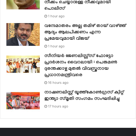
നീക്കം ചെയ്യാനുള്ള നീക്കവുമായി
പൊലീസ്
1 hour ago
വന്ദേമാതരം അല്ല തമിഴ് തായ് വാഴ്ത്ത്
ആദ്യം ആലപിക്കണം എന്ന
പ്രമേയവുമായി വിജയ്
1 hour ago
സീനിയര്‍ ജേണലിസ്റ്റ്‌സ് ഫോട്ടോ
പ്രദര്‍ശനം വൈറലായി : പെരുമണ്‍
ദുരന്തക്കാഴ്ച മുതല്‍ വിവസ്ത്രനായ
പ്രധാനമന്ത്രിവരെ
16 hours ago
നാഷണലിസ്റ്റ് യൂത്ത്കോൺഗ്രസ് ക്വിറ്റ്
ഇന്ത്യാ സ്‌മൃതി സംഗമം സംഘടിപ്പിച്ചു
17 hours ago