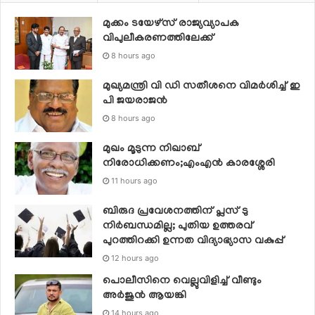
മുക്കം ടയേഴ്സ് രാജ്യവ്യാപക
വിപുലീകരണത്തിലേക്ക്
8 hours ago
മുഖ്യമന്ത്രി വി ഡി സതീശനെ വിമര്‍ശിച്ച് ഇ
പി ജയരാജന്‍
8 hours ago
മുഖം മൂടുന്ന നിഖാബ്
നിരോധിക്കണം;എംഎൻ കാരശ്ശേരി
11 hours ago
ബിരുദ പ്രവേശനത്തിന് പ്ലസ് ടു
നിര്‍ബന്ധമില്ല; പുതിയ ഉത്തരവ്
പുറത്തിറക്കി ഉന്നത വിദ്യാഭ്യാസ വകുപ്പ്
12 hours ago
പൊലീസിനെ വെല്ലുവിളിച്ച് വീണ്ടും
അർജുൻ ആയങ്കി
14 hours ago