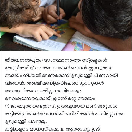
തിരുവനന്തപുരം:
സംസ്ഥാനത്തെ സ്‌കൂളുകള്‍
കേന്ദ്രീകരിച്ച് നടക്കുന്ന ഓണ്‍ലൈന്‍ ക്ലാസുകള്‍
സമയം നിശ്ചയിക്കണമെന്ന് മുഖ്യമന്ത്രി പിണറായി
വിജയന്‍. അഞ്ച് മണിക്കൂറിലേറെ ക്ലാസുകള്‍
അനുവദിക്കാനാകില്ല. രാവിലെയും
വൈകുന്നേരവുമായി ക്ലാസിന്റെ സമയം
നിജപ്പെടുത്തേണ്ടതുണ്ട്. തുടര്‍ച്ചയായ മണിക്കൂറുകള്‍
കുട്ടികളെ ഓണ്‍ലൈനായി പഠിപ്പിക്കാന്‍ പാടില്ലെന്നും
മുഖ്യമന്ത്രി പറഞ്ഞു.
കുട്ടികളുടെ മാനസികമായ ആരോഗ്യം കൂടി