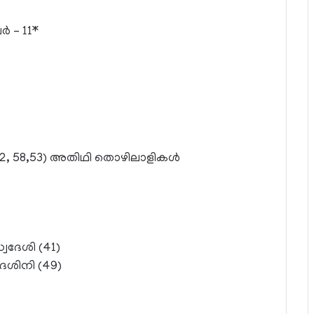
‍ – 11*
 22, 58,53) അതിഥി തൊഴിലാളികള്‍
്വദേശി (41)
ദേശിനി (49)