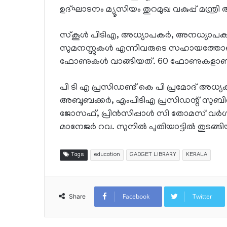
ഉദ്ഘാടനം മ്യൂസിയം തുറമുഖ വകുപ്പ് മന്ത്രി 
സ്‌കൂള്‍ പിടിഎ, അധ്യാപകര്‍, അനധ്യാപകര്‍, 
സുമനസ്സുകള്‍ എന്നിവരുടെ സഹായത്തോടെ 
ഫോണുകള്‍ വാങ്ങിയത്. 60 ഫോണുകളാണ് 
പി ടി എ പ്രസിഡണ്ട് കെ പി പ്രമോദ് അധ്യ
അബൂബക്കര്‍, എംപിടിഎ പ്രസിഡന്റ് സുബി
ജോസഫ്, പ്രിന്‍സിപ്പാള്‍ സി തോമസ് വര്‍ഗ
മാനേജര്‍ റവ. സുനില്‍ പുതിയാട്ടില്‍ തുടങ്ങിയ
Tags
education
GADGET LIBRARY
KERALA
Facebook
Twitter
Share