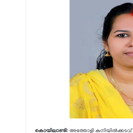
കൊയിലാണ്ടി
: അത്തോളി കുനിയിൽക്കടവ് പ