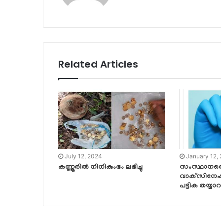
Related Articles
July 12, 2024
January 12,
കണ്ണൂരിൽ നിധികുംഭം ലഭിച്ചു
സംസ്ഥാനത്
വാക്‌സിനേഷന്
പട്ടിക തയ്യാറ