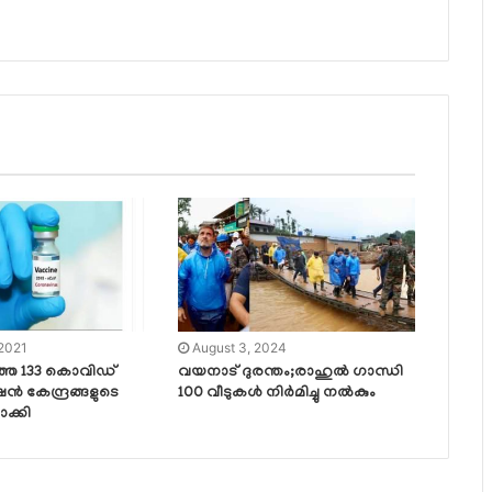
 2021
August 3, 2024
തെ 133 കൊവിഡ്
വയനാട് ദുരന്തം;രാഹുല്‍ ഗാന്ധി
‍ കേന്ദ്രങ്ങളുടെ
100 വീടുകള്‍ നിര്‍മിച്ചു നല്‍കും
ാക്കി