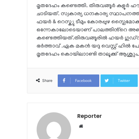
മൃതദേഹം കണ്ടെത്തി. തിരുവങ്ങൂർ കുളൂർ 
ചാടിയത്. സ്വകാര്യ ധനകാര്യ സ്ഥാപനത്ത
ഫയർ & റെസ്ക്യു ടീമും കോരപ്പുഴ സ്പൈമോക്ക
ഒന്നേകാലോടെയാണ് പാലത്തിൻ്റെ അഞ്ച
കണ്ടെത്തിയത്.തിരുവങ്ങൂരിൽ ഹയർ ഗുഡ്സ
ഭർത്താവ് .ഏക മകൻ യദു വെസ്റ്റ് ഹിൽ പ
മൃതദേഹം കൊയിലാാണ്ടി താലൂക്ക് ആശുുപത്രി
Facebook
Twitter
Share
Reporter
Website