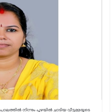
ാലത്തിൽ നിന്നും പുഴയിൽ ചാടിയ വീട്ടമ്മയുടെ