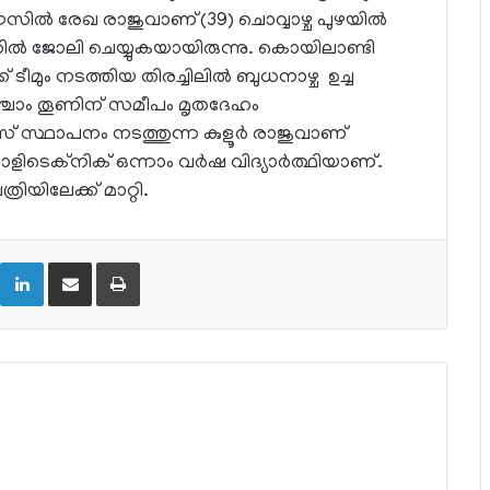
ഹൗസിൽ രേഖ രാജുവാണ്(39) ചൊവ്വാഴ്ച പുഴയിൽ
ിൽ ജോലി ചെയ്യുകയായിരുന്നു. കൊയിലാണ്ടി
് ടീമും നടത്തിയ തിരച്ചിലിൽ ബുധനാഴ്ച ഉച്ച
ാം തൂണിന് സമീപം മൃതദേഹം
് സ്ഥാപനം നടത്തുന്ന കുളൂർ രാജുവാണ്
ോളിടെക്നിക് ഒന്നാം വർഷ വിദ്യാർത്ഥിയാണ്.
യിലേക്ക് മാറ്റി.
LinkedIn
Share via Email
Print