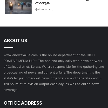
സാധ്യത
4 hours ago
ABOUT US
www.enewsvalue.com is the online department of the HIGH
POSITIVE MEDIA LLP – The one and only daily web news network
of Calicut district, Kerala. We are responsible for the gathering and
broadcasting of news and current affairs.The department is the
state’s largest broadcast news organization and generates about
120 hours of television output each day, as well as online news
coverage.
OFFICE ADDRESS