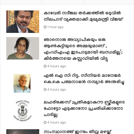
കാവേരി നദീജല തര്‍ക്കത്തില്‍ ഒടുവില്‍
നിലപാട് വ്യക്തമാക്കി മുഖ്യമന്ത്രി വിജയ്
1 hour ago
ഞാനൊരു അധ്യാപികയും ഒരു
ആണ്‍കുട്ടിയുടെ അമ്മയുമാണ് ,
എംഡിഎംഎ ഇടപാടുമായി ബന്ധമില്ല’;
കീര്‍ത്തനയെ കസ്റ്റഡിയില്‍ വിട്ടു
4 hours ago
എൽ ഐ സി റിട്ട. സീനിയർ മാനേജർ
കെ.കെ പത്മനാഭൻ നമ്പ്യാർ അന്തരിച്ചു
4 hours ago
ലഹരിക്കേസ് ;പ്രതികളാകുന്ന സ്ത്രീകളുടെ
ഫോട്ടോ എടുക്കാനോ പ്രചരിപ്പിക്കാനോ
പാടില്ല
4 hours ago
സംസ്ഥാനത്ത് ഇന്നും തീവ്ര മഴയ്ക്ക്