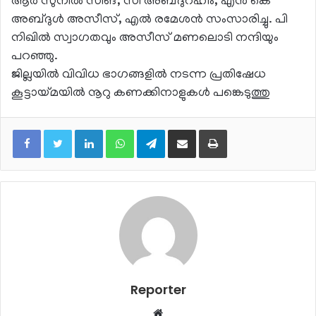
ആർ സുനിൽ സിങ്, സി അബ്ദുറഹീം, എൻ കെ
അബ്ദുൾ അസീസ്, എൽ രമേശൻ സംസാരിച്ചു. പി
നിഖിൽ സ്വാഗതവും അസീസ് മണലൊടി നന്ദിയും
പറഞ്ഞു.
ജില്ലയിൽ വിവിധ ഭാഗങ്ങളിൽ നടന്ന പ്രതിഷേധ
കൂട്ടായ്മയിൽ നൂറു കണക്കിനാളുകൾ പങ്കെടുത്തു
LinkedIn
WhatsApp
Telegram
Share via Email
Print
Reporter
Website