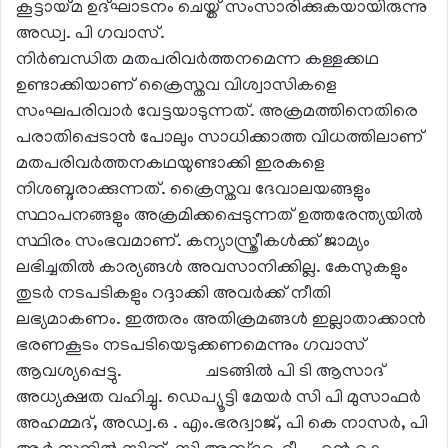
കൂട്ടായ്മ ഉദ്ഘാടനം ചെയ്ത് സംസാരിക്കുകയായിരുന്നു
അഡ്വ. പി ഗവാസ്.
നിർബന്ധിത മതപരിവർത്തനമെന്ന കള്ളക്കഥ
ഉണ്ടാക്കിയാണ് ക്രൈസ്തവ വിശ്വാസികളെ
സംഘപരിവാർ വേട്ടയാടുന്നത്. അക്രമത്തിനെതിരെ
പരാതിപ്പെടാൻ പോലും സാധിക്കാത്ത വിധത്തിലാണ്
മതപരിവർത്തനകഥയുണ്ടാക്കി ഇരകളെ
നിശബ്ദരാക്കുന്നത്. ക്രൈസ്തവ ദേവാലയങ്ങളും
സ്ഥാപനങ്ങളും അക്രമിക്കപ്പെടുന്നത് ഉത്തരേന്ത്യയിൽ
സ്ഥിരം സംഭവമാണ്. കന്യാസ്ത്രീകൾക്ക് ജാമ്യം
ലഭിച്ചതിൽ കാര്യങ്ങൾ അവസാനിക്കില്ല. കേസുകളും
തുടർ നടപടികളും റദ്ദാക്കി അവർക്ക് നീതി
ലഭ്യമാകണം. ഇത്തരം അതിക്രമങ്ങൾ ഇല്ലാതാക്കാൻ
ഭരണകൂടം നടപടിയെടുക്കണമെന്നും ഗവാസ്
ആവശ്യപ്പെട്ടു. ചടങ്ങിൽ പി ടി ആസാദ്
അധ്യക്ഷത വഹിച്ചു. ഡെപ്യൂട്ടി മേയർ സി പി മുസാഫർ
അഹമ്മദ്, അഡ്വ.ഒ . എം.ഭരദ്വാജ്, പി കെ നാസർ, പി