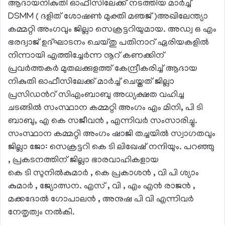
ആദായനികുതി ഓഫീസിലേക്ക് നടത്തിയ മാർച്ച്
DSMM ( ദളിത് ശോഷൺ മുക്തി മഞജ് )അഖിലേന്ത്യാ
കമ്മറ്റി അംഗവും ജില്ലാ സെക്രട്ടറിയുമായ. അഡ്വ ഒ എം
ഭരദ്വാജ് ഉദ്ഘാടനം ചെയ്തു പതിനാറ് ഏരിയകളിൽ
നിന്നായി എത്തിച്ചേർന്ന നൂറ് കണക്കിന്
പ്രവർത്തകർ മുതലക്കുളത്ത് കേന്ദ്രീകരിച്ച് ആദായ
നികുതി ഓഫീസിലേക്ക് മാർച്ച് ചെയ്തത് ജില്ലാ
പ്രസിഡൻറ് സിഎംബാബു അധ്യക്ഷത വഹിച്ച
ചടങ്ങിൽ സംസ്ഥാന കമ്മറ്റി അംഗം എം മിനി, പി ടി
ബാബു, എ കെ സജീവൻ , എന്നിവർ സംസാരിച്ചു.
സംസ്ഥാന കമ്മറ്റി അംഗം ഷാജി തച്ചയിൽ സ്വാഗതവും
ജില്ലാ ജോ: സെക്രട്ടറി കെ ടി ലിഖേഷ് നന്ദിയും. പറഞ്ഞു
, പ്രകടനത്തിന് ജില്ലാ ഭാരവാഹികളായ
കെ ടി സുനിൽകുമാർ , കെ പ്രകാശൻ , വി പി ശ്യാം
കുമാർ , ജ്യോത്സന. എസ് , വി , എം എൻ രാജൻ ,
മക്കദോൽ ഗോപാലൻ , അനുഷ പി വി എന്നിവർ
നേതൃത്വം നൽകി.