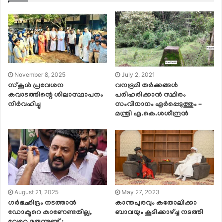
November 8, 2025
July 2, 2021
സ്കൂൾ പ്രവേശന
വനഭൂമി തർക്കങ്ങൾ
കവാടത്തിന്റെ ശിലാസ്ഥാപനം
പരിഹരിക്കാൻ സ്ഥിരം
നിർവഹിച്ചു
സംവിധാനം ഏർപ്പെടുത്തും –
മന്ത്രി എ.കെ.ശശീന്ദ്രൻ
August 21, 2025
May 27, 2023
ഗര്‍ഭഛിദ്രം നടത്താന്‍
കാന്തപുരവും കതോലിക്കാ
ഡോക്ടറെ കാണേണ്ടതില്ല,
ബാവയും കൂടിക്കാഴ്ച്ച നടത്തി