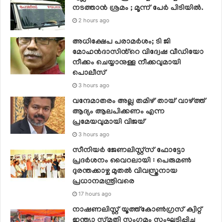
നടത്താന്‍ ശ്രമം ; മൂന്ന് പേര്‍ പിടിയില്‍.
2 hours ago
അധിക്ഷേപ പരാമർശം; ടി ജി
മോഹൻദാസിൻ്റെ വിദ്വേഷ വീഡിയോ
നീക്കം ചെയ്യാനുള്ള നീക്കവുമായി
പൊലീസ്
3 hours ago
വന്ദേമാതരം അല്ല തമിഴ് തായ് വാഴ്ത്ത്
ആദ്യം ആലപിക്കണം എന്ന
പ്രമേയവുമായി വിജയ്
3 hours ago
സീനിയര്‍ ജേണലിസ്റ്റ്‌സ് ഫോട്ടോ
പ്രദര്‍ശനം വൈറലായി : പെരുമണ്‍
ദുരന്തക്കാഴ്ച മുതല്‍ വിവസ്ത്രനായ
പ്രധാനമന്ത്രിവരെ
17 hours ago
നാഷണലിസ്റ്റ് യൂത്ത്കോൺഗ്രസ് ക്വിറ്റ്
ഇന്ത്യാ സ്‌മൃതി സംഗമം സംഘടിപ്പിച്ചു