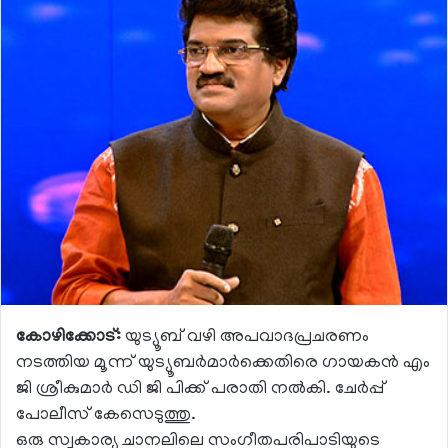
കോഴിക്കോട്:
യുട്യൂബ് വഴി അപവാദപ്രചരണം
നടത്തിയ മൂന്ന് യുട്യൂബര്‍മാര്‍ക്കെതിരെ ഗായകന്‍ എം
ജി ശ്രീകുമാര്‍ ഡി ജി പിക്ക് പരാതി നല്‍കി. ചേര്‍പ്പ്
പോലീസ് കേസെടുത്തു.
ഒരു സ്വകാര്യ ചാനലിലെ സംഗീതപരിപാടിയുടെ