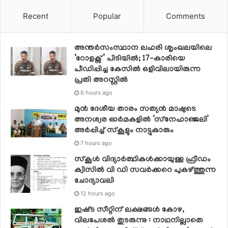
Recent
Popular
Comments
അന്തർസംസ്ഥാന ലഹരി ശൃംഖലയിലെ
‘റോളക്സ്’ പിടിയിൽ; 17-കാരിയെ
പീഡിപ്പിച്ച കേസിൽ ഒളിവിലായിരുന്ന
പ്രതി അറസ്റ്റിൽ
6 hours ago
മുൻ ദേശീയ താരം സത്യൻ മാഷുടെ
അനശ്വര ഓർമകളിൽ ‘സ്‌നേഹാഞ്ജലി’
അർപ്പിച്ച് സ്കൂളും നാട്ടുകാരും
7 hours ago
സ്‌കൂള്‍ വിദ്യാര്‍ത്ഥികള്‍ക്കായുള്ള ഫ്രീഡം
ക്വിസില്‍ വി ഡി സവര്‍ക്കറെ പുകഴ്ത്തുന്ന
ചോദ്യാവലി
12 hours ago
ഇഷ്‌ട സീറ്റിന് ലക്ഷങ്ങൾ കോഴ,
വിലപേശൽ തുടരുന്നു : നാഥനില്ലാതെ