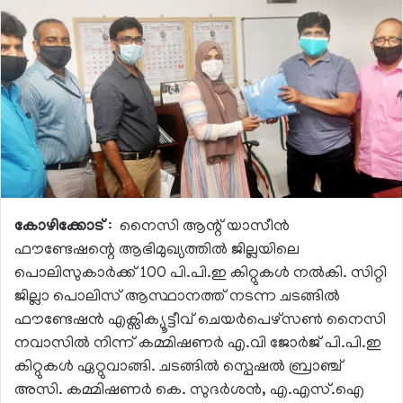
കോഴിക്കോട്
: നൈസി ആന്റ് യാസീൻ
ഫൗണ്ടേഷന്റെ ആഭിമുഖ്യത്തിൽ ജില്ലയിലെ
പൊലിസുകാർക്ക് 100 പി.പി.ഇ കിറ്റുകൾ നൽകി. സിറ്റി
ജില്ലാ പൊലിസ് ആസ്ഥാനത്ത് നടന്ന ചടങ്ങിൽ
ഫൗണ്ടേഷൻ എക്സിക്യൂട്ടീവ് ചെയർപെഴ്സൺ നൈസി
നവാസിൽ നിന്ന് കമ്മിഷണർ എ.വി ജോർജ് പി.പി.ഇ
കിറ്റുകൾ ഏറ്റുവാങ്ങി. ചടങ്ങിൽ സ്പെഷൽ ബ്രാഞ്ച്
അസി. കമ്മിഷണർ കെ. സുദർശൻ, എ.എസ്.ഐ