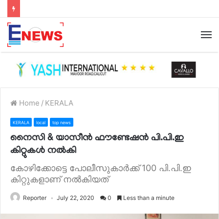
Home
/
KERALA
KERALA
local
top news
നൈസി & യാസീൻ ഫൗണ്ടേഷൻ പി.പി.ഇ
കിറ്റുകൾ നൽകി
കോഴിക്കോട്ടെ പോലീസുകാർക്ക് 100 പി.പി.ഇ
കിറ്റുകളാണ് നൽകിയത്
Reporter
July 22, 2020
0
Less than a minute