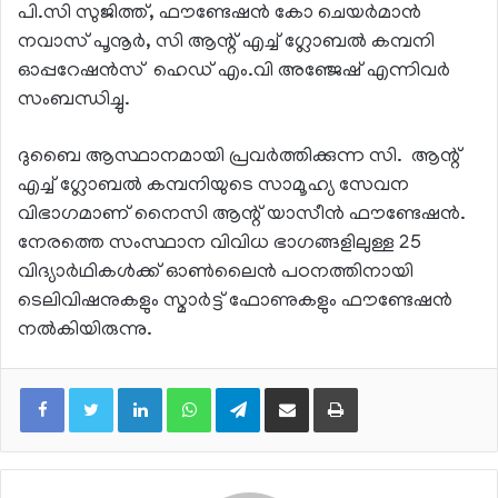
പി.സി സുജിത്ത്, ഫൗണ്ടേഷൻ കോ ചെയർമാൻ
നവാസ് പൂനൂർ, സി ആന്റ് എച്ച് ഗ്ലോബൽ കമ്പനി
ഓപ്പറേഷൻസ് ഹെഡ് എം.വി അഞ്ജേഷ് എന്നിവർ
സംബന്ധിച്ചു.
ദുബൈ ആസ്ഥാനമായി പ്രവർത്തിക്കുന്ന സി. ആന്റ്
എച്ച് ഗ്ലോബൽ കമ്പനിയുടെ സാമൂഹ്യ സേവന
വിഭാഗമാണ് നൈസി ആന്റ് യാസീൻ ഫൗണ്ടേഷൻ.
നേരത്തെ സംസ്ഥാന വിവിധ ഭാഗങ്ങളിലുള്ള 25
വിദ്യാർഥികൾക്ക് ഓൺലൈൻ പഠനത്തിനായി
ടെലിവിഷനുകളും സ്മാർട്ട് ഫോണുകളും ഫൗണ്ടേഷൻ
നൽകിയിരുന്നു.
LinkedIn
WhatsApp
Telegram
Share via Email
Print