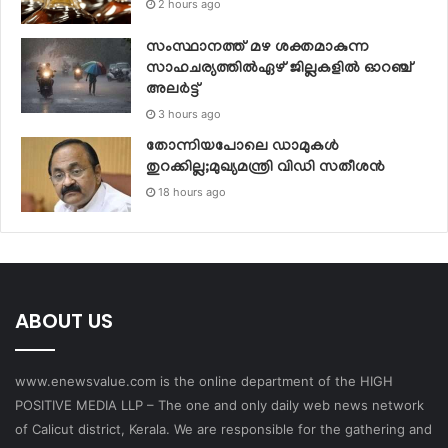
2 hours ago
സംസ്ഥാനത്ത് മഴ ശക്തമാകുന്ന
സാഹചര്യത്തില്‍ഏഴ് ജില്ലകളില്‍ ഓറഞ്ച്
അലര്‍ട്ട്
3 hours ago
തോന്നിയപോലെ ഡാമുകൾ
തുറക്കില്ല;മുഖ്യമന്ത്രി വിഡി സതീശന്‍
18 hours ago
ABOUT US
www.enewsvalue.com is the online department of the HIGH
POSITIVE MEDIA LLP – The one and only daily web news network
of Calicut district, Kerala. We are responsible for the gathering and