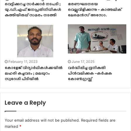
വെട്ടിക്കുറച്ച സർക്കാർ നടപടി ;
ഭരണഘടനയെ
യു.ഡി.എഫ് ജനപ്രതിനിധികൾ
വെല്ലുവിളിക്കുന്നു – കാത്തലിക്
കുത്തിയിരുപ്പ് സമരം നടത്തി
ലേമെൻസ് അസോ.
February 11, 2023
June 17, 2025
കോളേജ് വിദ്യാർഥികൾക്കയിൽ
വർദ്ധിപ്പിച്ച ഭൂനികുതി
ലഹരി കച്ചവടം ; മലപ്പുറം
പിൻവലിക്കുക –കർഷക
സ്വദേശി പിടിയിൽ
കോൺഗ്രസ്സ്
Leave a Reply
Your email address will not be published.
Required fields are
marked
*