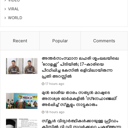
VIRAL
WORLD
Recent
Popular
Comments
അന്തർസംസ്ഥാന ലഹരി ശൃംഖലയിലെ
‘റോളക്സ്’ പിടിയിൽ; 17-കാരിയെ
പീഡിപ്പിച്ച കേസിൽ ഒളിവിലായിരുന്ന
പ്രതി അറസ്റ്റിൽ
17 hours ago
മുൻ ദേശീയ താരം സത്യൻ മാഷുടെ
അനശ്വര ഓർമകളിൽ ‘സ്‌നേഹാഞ്ജലി’
അർപ്പിച്ച് സ്കൂളും നാട്ടുകാരും
18 hours ago
സ്‌കൂള്‍ വിദ്യാര്‍ത്ഥികള്‍ക്കായുള്ള ഫ്രീഡം
ക്വിസില്‍ വി ഡി സവര്‍ക്കറെ പുകഴ്ത്തുന്ന