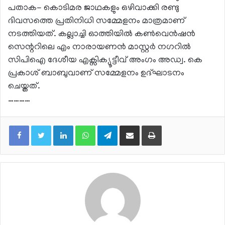
പതാക- കൊടിമര ജാഥകളും ഒഴിവാക്കി രണ്ടു
ദിവസത്തെ പ്രതിനിധി സമ്മേളനം മാത്രമാണ്
നടത്തിയത്. കല്ലാച്ചി ഓത്തിയിൽ കൺവെൻഷൻ
സെന്ററിലെ എം നാരായണൻ മാസ്റ്റർ നഗറിൽ
സിപിഐ ദേശീയ എക്സിക്യൂട്ടീവ് അംഗം അഡ‍്വ. കെ
പ്രകാശ് ബാബുവാണ് സമ്മേളനം ഉദ്ഘാടനം
ചെയ്തത്.
…………
LinkedIn
WhatsApp
Telegram
Share via Email
Print