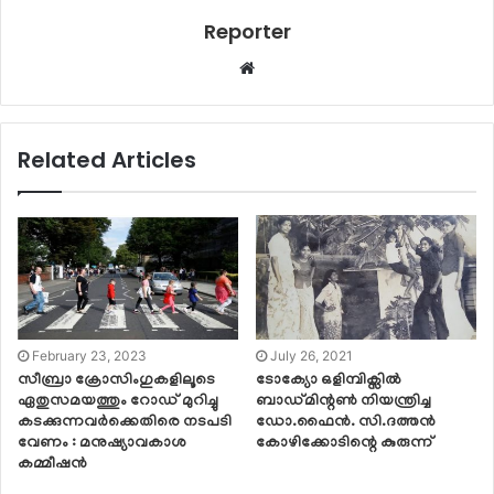
Reporter
Website
Related Articles
February 23, 2023
July 26, 2021
സീബ്രാ ക്രോസിംഗുകളിലൂടെ
ടോക്യോ ഒളിമ്പിക്സിൽ
ഏതുസമയത്തും റോഡ് മുറിച്ചു
ബാഡ്മിന്റൺ നിയന്ത്രിച്ച
കടക്കുന്നവർക്കെതിരെ നടപടി
ഡോ.ഫൈൻ. സി.ദത്തൻ
വേണം : മനുഷ്യാവകാശ
കോഴിക്കോടിന്റെ കുരുന്ന്
കമ്മീഷൻ