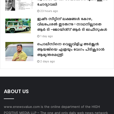
ചോദ്യാവലി
23 hours ago
ഇഷ്‌ട സീറ്റിന് ലക്ഷങ്ങൾ കോഴ,
വിലപേശൽ തുടരുന്നു : നാഥനില്ലാതെ
ആർ ടി -ജോയിൻ്റ് ആർ ടി ഓഫീസുകൾ
1 day ago
പൊലീസിനെ വെല്ലുവിളിച്ച അര്‍ജുന്‍
ആയങ്കിയെ എത്രയും വേഗം പിടികൂടാന്‍
ആഭ്യന്തരമന്ത്രി
2 days ago
ABOUT US
www.enewsvalue.com is the online department of the HIGH
POSITIVE MEDIA LLP – The one and only daily web news network