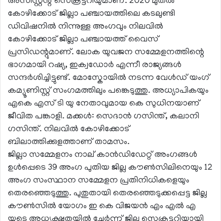
അസിസ്റ്റന്റ് സെക്രട്ടറിയുമാണ്. 2020 മുതൽ
കോഴിക്കോട് ജില്ലാ പഞ്ചായത്തിലെ കടലുണ്ടി
ഡിവിഷനിൽ നിന്നുള്ള അംഗവും നിലവിൽ
കോഴിക്കോട് ജില്ലാ പഞ്ചായത്ത് വൈസ്
പ്രസിഡന്റുമാണ്. ലോക യുവജന സമ്മേളനത്തിന്റെ
ഭാഗമായി റഷ്യ, ഇക്വഡോർ എന്നീ രാജ്യങ്ങൾ
സന്ദർശിച്ചിട്ടുണ്ട്. മോസ്കോയിൽ നടന്ന വേൾഡ് യംഗ്
കമ്യൂണിസ്റ്റ് സംഗമത്തിലും പങ്കെടുത്തു. അധ്യാപികയും
എകെ എസ് ടി യു നേതാവുമായ കെ സുധിനയാണ്
ജീവിത പങ്കാളി. മക്കൾ: സെദാൻ ഗസിന്ത്, കലാനി
ഗസിന്ത്. നിലവില്‍ കോഴിക്കോട്
ബിലാത്തിക്കുളത്താണ് താമസം.
ജില്ലാ സമ്മേളനം നാല് കാൻഡിഡേറ്റ് അംഗങ്ങൾ
ഉൾപ്പെടെ 39 അംഗ പുതിയ ജില്ല കൗൺസിലിനെയും 12
അംഗ സംസ്ഥാന സമ്മേളന പ്രതിനിധികളെയും
തെരഞ്ഞെടുത്തു. പുതുതായി തെരഞ്ഞെടുക്കപ്പെട്ട ജില്ല
കൗൺസിൽ യോഗം ഇ കെ വിജയൻ എം എൽ എ
യുടെ അധ്യക്ഷതയിൽ ചേർന്ന് ജില്ല സെക്രട്ടറിയായി