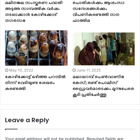
മലിനജല സംസ്കരണ പദ്ധതി
പൊതികള്‍ക്കും ആശംസാ
അടുത്ത സാമ്പത്തിക വർഷം
സന്ദേശങ്ങള്‍ക്കും
നടപ്പാക്കാൻ കോഴിക്കോട്
വിപണികണ്ടെത്തി സന
നഗരസഭ
ഫാത്തിമ
May 10, 2022
June 11, 2025
കോഴിക്കോട്ട് ഒഴിഞ്ഞ പറമ്പിൽ
മലാപ്പറമ്പ് പെൺവാണിഭ
നിന്ന് വെടിയുണ്ട ശേഖരം
കേസ്; രണ്ട് പൊലീസ്‌
കണ്ടെത്തി
ഡ്രൈവർമാരടക്കം മൂന്നുപേരെ
കൂടി പ്രതിചേർത്തു
Leave a Reply
Your email address will not be published.
Required fields are