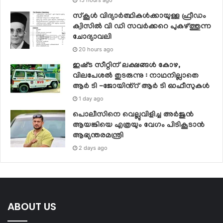
സ്‌കൂള്‍ വിദ്യാര്‍ത്ഥികള്‍ക്കായുള്ള ഫ്രീഡം
ക്വിസില്‍ വി ഡി സവര്‍ക്കറെ പുകഴ്ത്തുന്ന
ചോദ്യാവലി
20 hours ago
ഇഷ്‌ട സീറ്റിന് ലക്ഷങ്ങൾ കോഴ,
വിലപേശൽ തുടരുന്നു : നാഥനില്ലാതെ
ആർ ടി -ജോയിൻ്റ് ആർ ടി ഓഫീസുകൾ
1 day ago
പൊലീസിനെ വെല്ലുവിളിച്ച അര്‍ജുന്‍
ആയങ്കിയെ എത്രയും വേഗം പിടികൂടാന്‍
ആഭ്യന്തരമന്ത്രി
2 days ago
ABOUT US