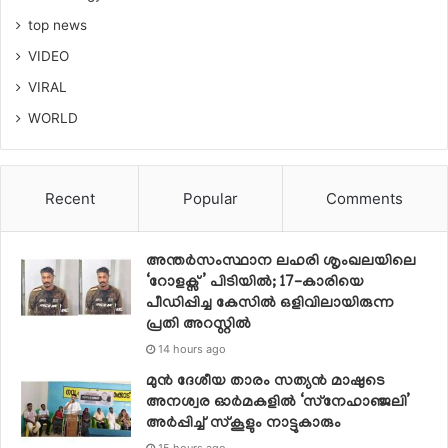
top news
VIDEO
VIRAL
WORLD
Recent
Popular
Comments
അന്തർസംസ്ഥാന ലഹരി ശൃംഖലയിലെ
‘റോളക്സ്’ പിടിയിൽ; 17-കാരിയെ
പീഡിപ്പിച്ച കേസിൽ ഒളിവിലായിരുന്ന
പ്രതി അറസ്റ്റിൽ
14 hours ago
മുൻ ദേശീയ താരം സത്യൻ മാഷുടെ
അനശ്വര ഓർമകളിൽ ‘സ്‌നേഹാഞ്ജലി’
അർപ്പിച്ച് സ്കൂളും നാട്ടുകാരും
15 hours ago