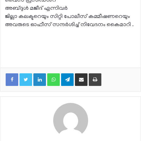
വൈസ് പ്രസിഡൻ്റ്
അബ്ദുൾ മജീദ് എന്നിവർ
ജില്ലാ കലക്ടറെയും സിറ്റി പോലീസ് കമ്മീഷണറെയും
അവരുടെ ഓഫീസ് സന്ദർശിച്ച് നിവേദനം കൈമാറി .
LinkedIn
WhatsApp
Telegram
Share via Email
Print