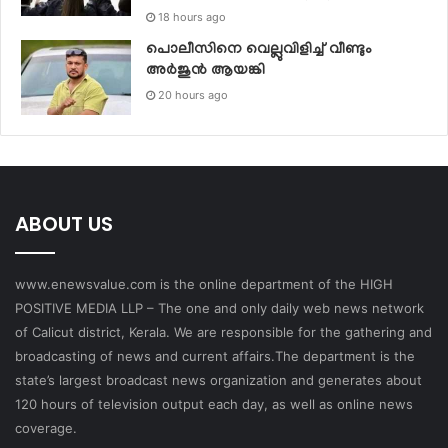
18 hours ago
പൊലീസിനെ വെല്ലുവിളിച്ച് വീണ്ടും
അർജുൻ ആയങ്കി
20 hours ago
ABOUT US
www.enewsvalue.com is the online department of the HIGH
POSITIVE MEDIA LLP – The one and only daily web news network
of Calicut district, Kerala. We are responsible for the gathering and
broadcasting of news and current affairs.The department is the
state’s largest broadcast news organization and generates about
120 hours of television output each day, as well as online news
coverage.