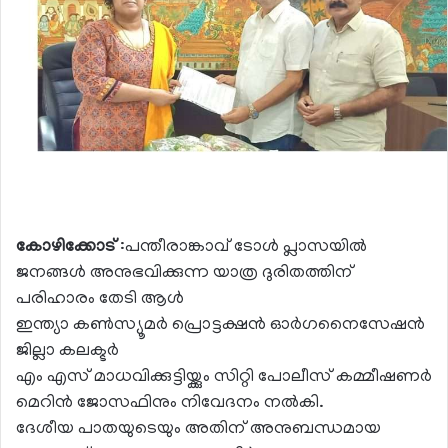
കോഴിക്കോട്
:പന്തീരാങ്കാവ് ടോൾ പ്ലാസയിൽ
ജനങ്ങൾ അനുഭവിക്കുന്ന യാത്ര ദുരിതത്തിന്
പരിഹാരം തേടി ആൾ
ഇന്ത്യാ കൺസ്യൂമർ പ്രൊട്ടക്ഷൻ ഓർഗനൈസേഷൻ
ജില്ലാ കലക്ടർ
എം എസ് മാധവിക്കുട്ടിയ്ക്കും സിറ്റി പോലീസ് കമ്മീഷണർ
മെറിൻ ജോസഫിനും നിവേദനം നൽകി.
ദേശീയ പാതയുടെയും അതിന് അനുബന്ധമായ