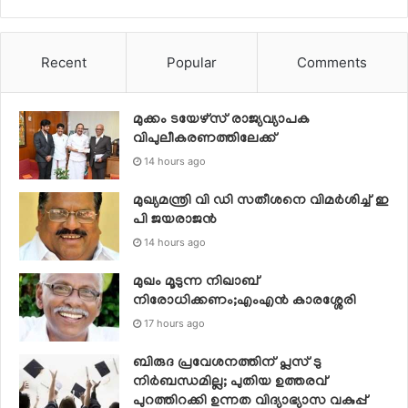
Recent
Popular
Comments
മുക്കം ടയേഴ്സ് രാജ്യവ്യാപക
വിപുലീകരണത്തിലേക്ക്
14 hours ago
മുഖ്യമന്ത്രി വി ഡി സതീശനെ വിമര്‍ശിച്ച് ഇ
പി ജയരാജന്‍
14 hours ago
മുഖം മൂടുന്ന നിഖാബ്
നിരോധിക്കണം;എംഎൻ കാരശ്ശേരി
17 hours ago
ബിരുദ പ്രവേശനത്തിന് പ്ലസ് ടു
നിര്‍ബന്ധമില്ല; പുതിയ ഉത്തരവ്
പുറത്തിറക്കി ഉന്നത വിദ്യാഭ്യാസ വകുപ്പ്