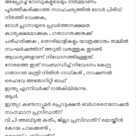
അപ്രോച്ച് റോഡുകളുടെയും നിർമ്മാണം
പൂർത്തീകരിക്കാത്ത സാഹചര്യത്തിൽ ടോൾ പിരിവ്
നിർത്തി വെക്കുക,
ടോൾ പ്ലാസയുടെ പ്രവർത്തനക്ഷമത
കാര്യക്ഷമമാക്കുക , ഗതാഗതക്കുരുക്ക്
പരിഹരിക്കുക , തൊഴിലാളികളും യാത്രക്കാരും തമ്മിൽ
സംഘർഷത്തിന് അറുതി വരുത്തുക തുടങ്ങി
ആവശ്യങ്ങളാണ് നിവേദനത്തിലുള്ളത്.
നേരത്തെ ഇത് സംബന്ധിച്ച് നിവേദനം കേന്ദ്ര
ഗതാഗത മന്ത്രി നിതിൻ ഗഡ്കരി , നാഷണൽ
ഹൈവേ അതോറിറ്റി ഓഫ്
ഇന്ത്യ എന്നിവർക്ക് നൽകിയിരുന്നു.
ആൾ
ഇന്ത്യാ കൺസ്യൂമർ പ്രൊട്ടക്ഷൻ ഓർഗനൈസേഷൻ
സംസ്ഥാന പ്രസിഡൻ്റ്
വി പി അബ്ദുൽ കരീം, ജില്ലാ പ്രസിഡൻ്റ് മൊയ്തീൻ
കോയ പാലക്കണ്ടി ,